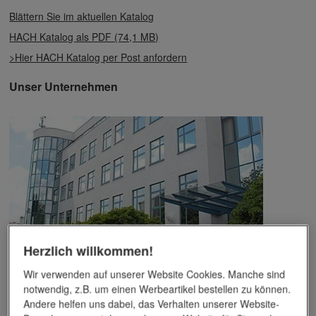
Blättern Sie im aktuellen Katalog
HACH Katalog als PDF (74,1 MB)
>Hier HACH Katalog per Post anfordern
Unser Unternehmen
Herzlich willkommen!
Das Unternehmen verfügt über jahrzehntelange Erfahrung im
Wir verwenden auf unserer Website Cookies. Manche sind
Bereich der Werbemittelveredelung und im Werbeartikel-Markt.
notwendig, z.B. um einen Werbeartikel bestellen zu können.
Dieses Wissen kommt unseren Kunden tagtäglich zugute,
Andere helfen uns dabei, das Verhalten unserer Website-
insbesondere wenn es um professionellen
Werbedruck
und