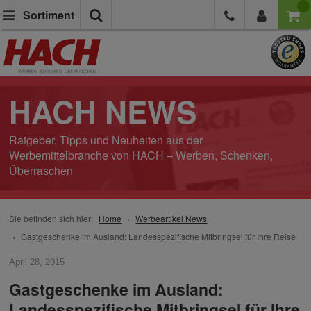
Suche
Sortiment
HACH NEWS
Ratgeber, Tipps und Neuheiten aus der
Werbemittelbranche von HACH – Werben, Schenken,
Überraschen
Sie befinden sich hier:
Home
Werbeartikel News
Gastgeschenke im Ausland: Landesspezifische Mitbringsel für Ihre Reise
April 28, 2015
Gastgeschenke im Ausland:
Landesspezifische Mitbringsel für Ihre