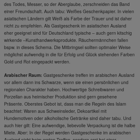
des Todes, Messer, so der Aberglaube, zerschneiden das Band
einer Freundschaft. Auch tabu: Weißes Geschenkpapier. In vielen
asiatischen Ländern gilt Weiß als Farbe der Trauer und ist daher
nicht zu empfehlen. Als Gastgeschenk im asiatischen Ausland
eher geeignet sind für Deutschland typische – auch gern kitschig
wirkende –Kunsthandwerksprodukte. Räuchermännchen fallen
bspw. in dieses Schema. Die Mitbringsel sollten optimaler Weise
möglichst aufwendig in die für Erfolg und Glück stehenden Farben
Gold und Rot eingepackt werden.
Arabischer Raum:
Gastgeschenke treffen im arabischen Ausland
vor allem dann ins Schwarze, wenn sie einen persönlichen und
regionalen Charakter haben. Hochwertige Schreibwaren und
Porzellan aus heimischer Produktion sind gern gesehene
Präsente. Oberstes Gebot ist, dass man die Regeln des Islam
beachtet: Waren aus Schweinsleder, Dekoartikel mit
Hundemotiven oder alkoholische Getränke sind daher tabu. Und
auch hier gilt: Eine aufwendige, liebevolle Verpackung ist die halbe
Miete. Aber: In der Regel werden Gastgeschenke im arabischen
Ausland nicht beim ersten Treffen, sondern erst bei einer