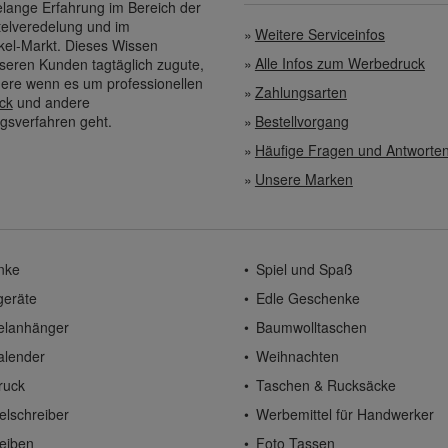
elange Erfahrung im Bereich der
elveredelung und im
Weitere Serviceinfos
kel-Markt. Dieses Wissen
Alle Infos zum Werbedruck
eren Kunden tagtäglich zugute,
ere wenn es um professionellen
Zahlungsarten
ck
und andere
gsverfahren geht.
Bestellvorgang
Häufige Fragen und Antworte
Unsere Marken
nke
Spiel und Spaß
geräte
Edle Geschenke
elanhänger
Baumwolltaschen
alender
Weihnachten
ruck
Taschen & Rucksäcke
elschreiber
Werbemittel für Handwerker
eiben
Foto Tassen