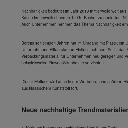
Nachhaltigkeit bedeutet im Jahr 2019 mittlerweile weit au
Kaffee im umweltschonden To-Go-Becher zu genießen. Nich
Auch Unternehmen nehmen das Thema Nachhaltigkeit ernst
Bereits seit einigen Jahren hat im Umgang mit Plastik ei
Unternehmens-Alltag starken Einfluss nehmen. So ist das 
Verpackungsmaterial für Unternehmen neu geregelt und 
beispielsweise Einweg-Strohhalme verzichten.
Dieser Einfluss wird auch in der Werbebranche spürbar. Hi
aus klassischem Kunststoff fort.
Neue nachhaltige Trendmaterialie
1. Kork: mit besonders nachhaltiger Haptik und Optik