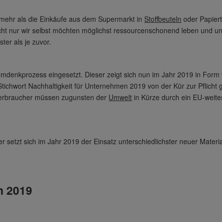
s mehr als die Einkäufe aus dem Supermarkt in
Stoffbeuteln
oder Papier
t nur wir selbst möchten möglichst ressourcenschonend leben und uns
er als je zuvor.
n Umdenkprozess eingesetzt. Dieser zeigt sich nun im Jahr 2019 in Fo
Stichwort Nachhaltigkeit für Unternehmen 2019 von der Kür zur Pflich
Verbraucher müssen zugunsten der
Umwelt
in Kürze durch ein EU-weites
er setzt sich im Jahr 2019 der Einsatz unterschiedlichster neuer Mater
n 2019