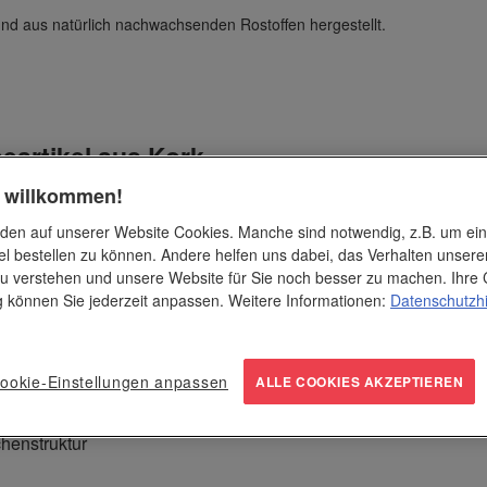
r und aus natürlich nachwachsenden Rostoffen hergestellt.
artikel aus Kork
h willkommen!
en und bereits seit Jahrhunderten als Rohstoff eingesetzt. Einer der 
den auf unserer Website Cookies. Manche sind notwendig, z.B. um ei
beitet. Im asiatischen Raum wird vor allem die Borke des Amur-Korkba
el bestellen zu können. Andere helfen uns dabei, das Verhalten unsere
 besonderen Material-Eigenschaften zahlreiche Anwendungen. Für Jederma
u verstehen und unsere Website für Sie noch besser zu machen. Ihre 
ng können Sie jederzeit anpassen. Weitere Informationen:
Datenschutzh
et man Kork als Verschluss für Weinflaschen.
ookie-Einstellungen anpassen
ALLE COOKIES AKZEPTIEREN
iv neu. Hier sorgt Kork für ein besonders:
chenstruktur