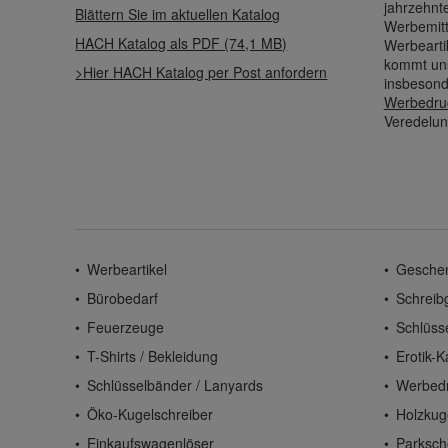
jahrzehnt
Blättern Sie im aktuellen Katalog
Werbemitt
HACH Katalog als PDF (74,1 MB)
Werbearti
kommt uns
>Hier HACH Katalog per Post anfordern
insbesond
Werbedru
Veredelun
Werbeartikel
Gesche
Bürobedarf
Schreib
Feuerzeuge
Schlüss
T-Shirts / Bekleidung
Erotik-K
Schlüsselbänder / Lanyards
Werbed
Öko-Kugelschreiber
Holzkug
Einkaufswagenlöser
Parksch