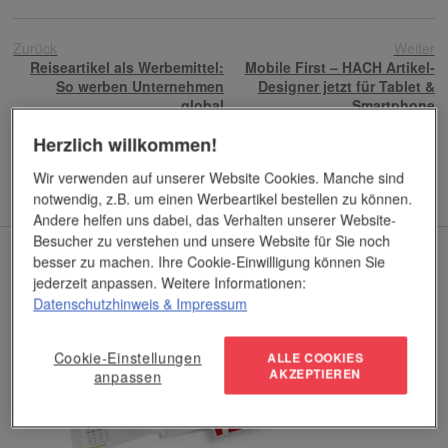
Zurück
Weiter
Reiseartikel als Werbemittel:
Mobile First – HACH Artikel-
So werben Unternehmen
Designer jetzt für Tablet &
global
Smartphone
Herzlich willkommen!
Wir verwenden auf unserer Website Cookies. Manche sind
notwendig, z.B. um einen Werbeartikel bestellen zu können.
Andere helfen uns dabei, das Verhalten unserer Website-
Besucher zu verstehen und unsere Website für Sie noch
Aktueller Katalog
besser zu machen. Ihre Cookie-Einwilligung können Sie
jederzeit anpassen. Weitere Informationen:
Datenschutzhinweis
& Impressum
Cookie-Einstellungen
ALLE COOKIES
AKZEPTIEREN
anpassen