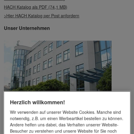
HACH Katalog als PDF (74,1 MB)
>Hier HACH Katalog per Post anfordern
Unser Unternehmen
Herzlich willkommen!
Das Unternehmen verfügt über jahrzehntelange Erfahrung im
Bereich der Werbemittelveredelung und im Werbeartikel-Markt.
Wir verwenden auf unserer Website Cookies. Manche sind
Dieses Wissen kommt unseren Kunden tagtäglich zugute,
notwendig, z.B. um einen Werbeartikel bestellen zu können.
insbesondere wenn es um professionellen
Werbedruck
und
Andere helfen uns dabei, das Verhalten unserer Website-
andere Veredelungsverfahren geht.
Besucher zu verstehen und unsere Website für Sie noch