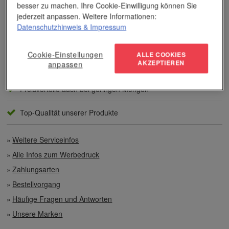
besser zu machen. Ihre Cookie-Einwilligung können Sie
Unser Service
jederzeit anpassen. Weitere Informationen:
Datenschutzhinweis
& Impressum
Individuelle Beratung
Cookie-Einstellungen
ALLE COOKIES
AKZEPTIEREN
anpassen
Zahlen per Rechnung
Preisvorteile auch bei geringen Mengen
Top-Qualität unserer Produkte
Weitere Serviceinfos
Alle Infos zum Werbedruck
Zahlungsarten
Bestellvorgang
Häufige Fragen und Antworten
Unsere Marken