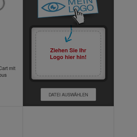
Seite
Ziehen Sie Ihr
Logo hier hin!
art mit
bus
DATEI AUSWÄHLEN