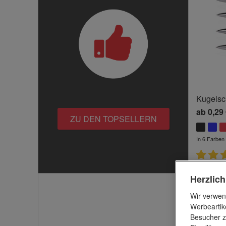
Kugelsc
ab
0,29
ZU DEN TOPSELLERN
In 6 Farben 
5/5 Sterne
Herzlic
Wir verwen
Werbeartik
Besucher z