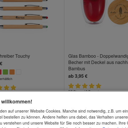
hreiber Touchy
Glas Bamboo - Doppelwandi
Becher mit Deckel aus nachh
 €
Bambus
ab
3,95 €
erhältlich
5/5 Sterne / 9 Bewertungen
 / 22 Bewertungen
h willkommen!
den auf unserer Website Cookies. Manche sind notwendig, z.B. um ei
el bestellen zu können. Andere helfen uns dabei, das Verhalten unsere
u verstehen und unsere Website für Sie noch besser zu machen. Ihre 