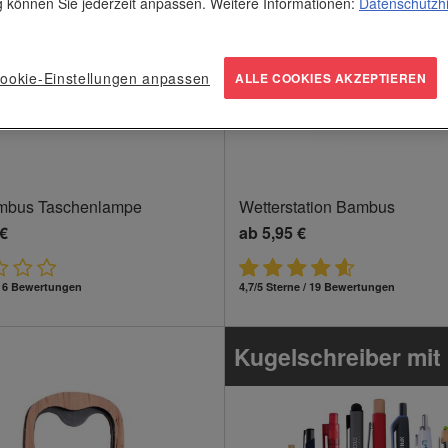
ng können Sie jederzeit anpassen. Weitere Informationen:
Datenschutzh
ookie-Einstellungen anpassen
ALLE COOKIES AKZEPTIEREN
mbus Taschenlampe
Wetterstation Bambus
 €
ab
5,95 €
 / 6 Bewertungen
4,7/5 Sterne / 19 Bewertungen
Kugelschreiber mit