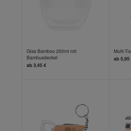
Glas Bamboo 250ml mit
Multi-To
Bambusdeckel
ab
5,95
ab
3,45 €