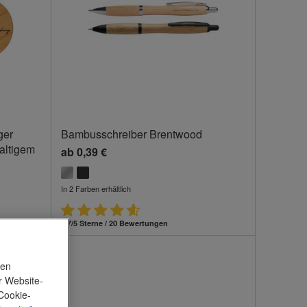
ger
Bambusschreiber Brentwood
altigem
ab
0,39 €
In 2 Farben erhältlich
4,7/5 Sterne / 20 Bewertungen
nen
r Website-
Cookie-