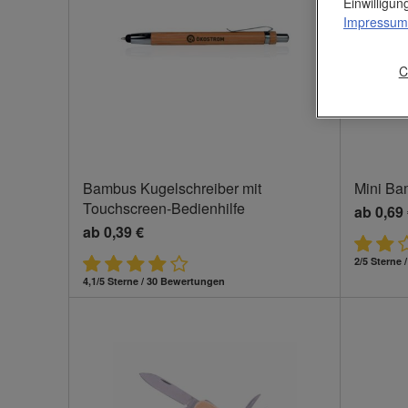
Einwilligu
Impressum
C
Bambus Kugelschreiber mit
Mini Ba
Touchscreen-Bedienhilfe
ab
0,69
ab
0,39 €
2/5 Sterne
4,1/5 Sterne / 30 Bewertungen