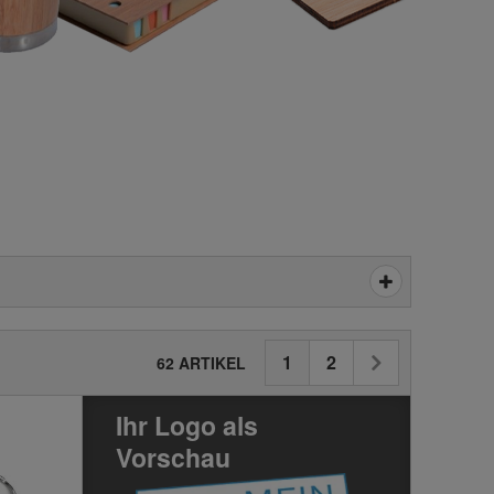
Seite
Weiter
1
2
Seite
Sie
Seite
62 ARTIKEL
lesen
Ihr Logo als
gerade
Vorschau