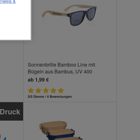
inweis
&
Sonnenbrille Bamboo Line mit
Bügeln aus Bambus, UV 400
ab
1,99 €
5/5 Sterne / 4 Bewertungen
 Druck