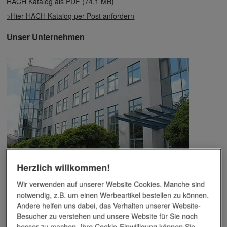
HACH Katalog als PDF (74,1 MB)
>Hier HACH Katalog per Post anfordern
Unser Unternehmen
Herzlich willkommen!
Das Unternehmen verfügt über jahrzehntelange Erfahrung im
Bereich der Werbemittelveredelung und im Werbeartikel-Markt.
Wir verwenden auf unserer Website Cookies. Manche sind
Dieses Wissen kommt unseren Kunden tagtäglich zugute,
notwendig, z.B. um einen Werbeartikel bestellen zu können.
insbesondere wenn es um professionellen
Werbedruck
und
Andere helfen uns dabei, das Verhalten unserer Website-
andere Veredelungsverfahren geht.
Besucher zu verstehen und unsere Website für Sie noch
besser zu machen. Ihre Cookie-Einwilligung können Sie