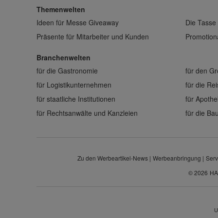
Themenwelten
Ideen für Messe Giveaway
Die Tasse 
Präsente für Mitarbeiter und Kunden
Promotiona
Branchenwelten
für die Gastronomie
für den G
für Logistikunternehmen
für die Re
für staatliche Institutionen
für Apoth
für Rechtsanwälte und Kanzleien
für die B
Zu den Werbeartikel-News
Werbeanbringung
Serv
© 2026
HA
U