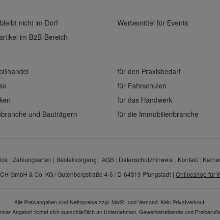
bleibt nicht im Dorf
Werbemittel für Events
rtikel im B2B-Bereich
roßhandel
für den Praxisbedarf
ise
für Fahrschulen
eken
für das Handwerk
aubranche und Bauträgern
für die Immobilienbranche
ice
Zahlungsarten
Bestellvorgang
AGB
Datenschutzhinweis
Kontakt
Karrie
CH GmbH & Co. KG / Gutenbergstraße 4-6 / D-64319 Pfungstadt
|
Onlineshop für W
Alle Preisangaben sind Nettopreise zzgl. MwSt. und Versand. Kein Privatverkauf.
nser Angebot richtet sich ausschließlich an Unternehmen, Gewerbetreibende und Freiberufle