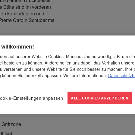
nd einem Druckbleistift,
Stifte sind im vorderen
inen komfortablen und
n Pierre Cardin Schuber mit
h willkommen!
 oder Mitarbeiter. Das Set
 im Büro, bei Meetings oder
den auf unserer Website Cookies. Manche sind notwendig, z.B. um ei
n.
el bestellen zu können. Andere helfen uns dabei, das Verhalten unsere
u verstehen und unsere Website für Sie noch besser zu machen. Ihre 
ng können Sie jederzeit anpassen. Weitere Informationen:
Datenschutzh
ten eine moderne, elegante
t nur für eine angenehme
 Der Kugelschreiber erhält
ookie-Einstellungen anpassen
ALLE COOKIES AKZEPTIEREN
 Griffzone
ifikat