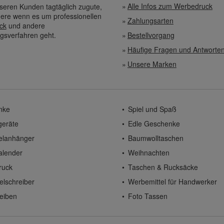
Alle Infos zum Werbedruck
eren Kunden tagtäglich zugute,
ere wenn es um professionellen
Zahlungsarten
ck
und andere
gsverfahren geht.
Bestellvorgang
Häufige Fragen und Antworte
Unsere Marken
nke
Spiel und Spaß
geräte
Edle Geschenke
elanhänger
Baumwolltaschen
alender
Weihnachten
ruck
Taschen & Rucksäcke
elschreiber
Werbemittel für Handwerker
eiben
Foto Tassen