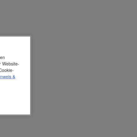
nen
r Website-
Cookie-
inweis
&