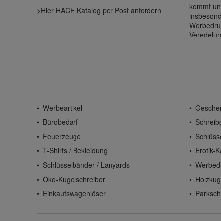
kommt uns
>Hier HACH Katalog per Post anfordern
insbesond
Werbedru
Veredelun
Werbeartikel
Gesche
Bürobedarf
Schreib
Feuerzeuge
Schlüss
T-Shirts / Bekleidung
Erotik-K
Schlüsselbänder / Lanyards
Werbed
Öko-Kugelschreiber
Holzkug
Einkaufswagenlöser
Parksch