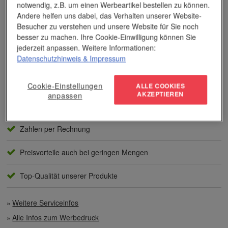
notwendig, z.B. um einen Werbeartikel bestellen zu können.
Das Unternehmen verfügt über jahrzehntelange Erfahrung im
Andere helfen uns dabei, das Verhalten unserer Website-
Bereich der Werbemittelveredelung und im Werbeartikel-Markt.
Besucher zu verstehen und unsere Website für Sie noch
Dieses Wissen kommt unseren Kunden tagtäglich zugute,
besser zu machen. Ihre Cookie-Einwilligung können Sie
insbesondere wenn es um professionellen
Werbedruck
und
jederzeit anpassen. Weitere Informationen:
andere Veredelungsverfahren geht.
Datenschutzhinweis
& Impressum
Unser Service
Cookie-Einstellungen
ALLE COOKIES
AKZEPTIEREN
anpassen
Individuelle Beratung
Zahlen per Rechnung
Preisvorteile auch bei geringen Mengen
Top-Qualität unserer Produkte
Weitere Serviceinfos
Alle Infos zum Werbedruck