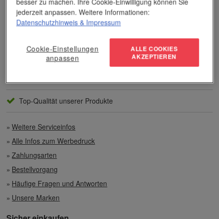
besser zu machen. Ihre Cookie-Einwilligung können Sie
Unser Service
jederzeit anpassen. Weitere Informationen:
Datenschutzhinweis
& Impressum
Individuelle Beratung
Cookie-Einstellungen
ALLE COOKIES
Zahlen per Rechnung
AKZEPTIEREN
anpassen
Preisvorteile auch bei geringen Mengen
Top-Qualität unserer Produkte
Weitere Serviceinfos
Alle Infos zum Werbedruck
Zahlungsarten
Bestellvorgang
Häufige Fragen und Antworten
Unsere Marken
Sicher einkaufen