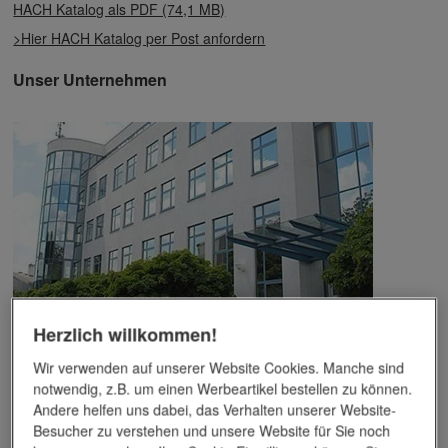
HACH Katalog als PDF (74,1 MB)
>Hier HACH Katalog per Post anfordern
Unser Unternehmen
Herzlich willkommen!
Das Unternehmen verfügt über jahrzehntelange Erfahrung im
Bereich der Werbemittelveredelung und im Werbeartikel-Markt.
Wir verwenden auf unserer Website Cookies. Manche sind
Dieses Wissen kommt unseren Kunden tagtäglich zugute,
notwendig, z.B. um einen Werbeartikel bestellen zu können.
insbesondere wenn es um professionellen
Werbedruck
und
Andere helfen uns dabei, das Verhalten unserer Website-
andere Veredelungsverfahren geht.
Besucher zu verstehen und unsere Website für Sie noch