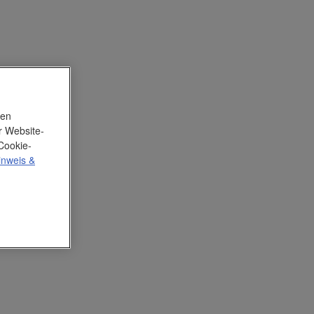
nen
r Website-
Cookie-
inweis
&