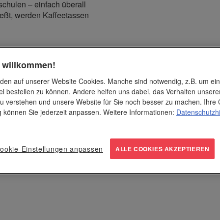
chulen – einfach überall
eßt, werden Kaffeetassen
beaufdruck
geliefert. Die
h willkommen!
edelungsmöglichkeiten unter
den auf unserer Website Cookies. Manche sind notwendig, z.B. um ei
el bestellen zu können. Andere helfen uns dabei, das Verhalten unsere
u verstehen und unsere Website für Sie noch besser zu machen. Ihre 
ng können Sie jederzeit anpassen. Weitere Informationen:
Datenschutzh
ookie-Einstellungen anpassen
ALLE COOKIES AKZEPTIEREN