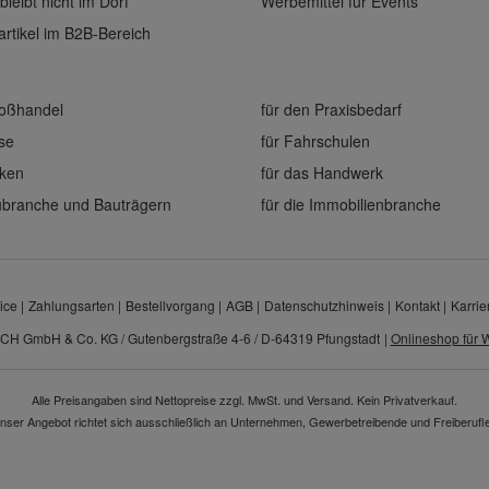
bleibt nicht im Dorf
Werbemittel für Events
rtikel im B2B-Bereich
roßhandel
für den Praxisbedarf
ise
für Fahrschulen
eken
für das Handwerk
aubranche und Bauträgern
für die Immobilienbranche
ice
Zahlungsarten
Bestellvorgang
AGB
Datenschutzhinweis
Kontakt
Karrie
CH GmbH & Co. KG / Gutenbergstraße 4-6 / D-64319 Pfungstadt
|
Onlineshop für W
Alle Preisangaben sind Nettopreise zzgl. MwSt. und Versand. Kein Privatverkauf.
nser Angebot richtet sich ausschließlich an Unternehmen, Gewerbetreibende und Freiberufle