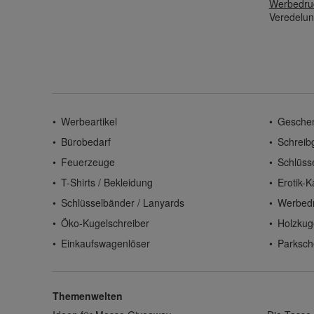
Werbedru
Veredelun
Werbeartikel
Gesche
Bürobedarf
Schreib
Feuerzeuge
Schlüss
T-Shirts / Bekleidung
Erotik-K
Schlüsselbänder / Lanyards
Werbed
Öko-Kugelschreiber
Holzkug
Einkaufswagenlöser
Parksch
Themenwelten