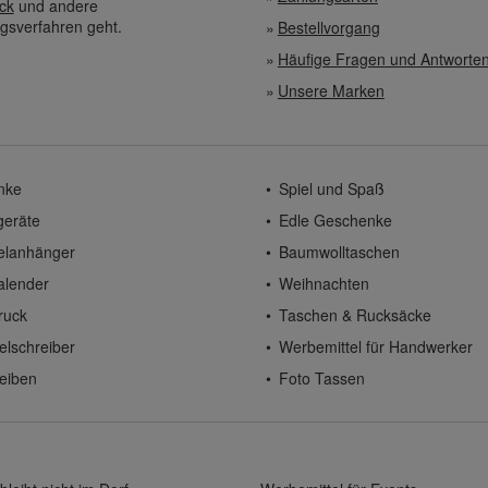
ck
und andere
gsverfahren geht.
Bestellvorgang
Häufige Fragen und Antworte
Unsere Marken
nke
Spiel und Spaß
geräte
Edle Geschenke
elanhänger
Baumwolltaschen
alender
Weihnachten
ruck
Taschen & Rucksäcke
elschreiber
Werbemittel für Handwerker
eiben
Foto Tassen