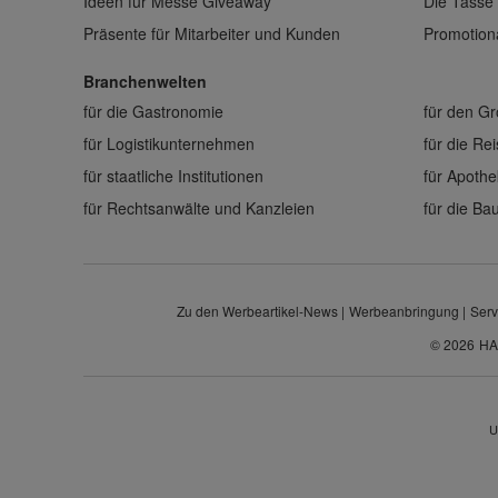
Ideen für Messe Giveaway
Die Tasse 
Präsente für Mitarbeiter und Kunden
Promotiona
Branchenwelten
für die Gastronomie
für den G
für Logistikunternehmen
für die Re
für staatliche Institutionen
für Apoth
für Rechtsanwälte und Kanzleien
für die B
Zu den Werbeartikel-News
Werbeanbringung
Serv
© 2026
HA
U