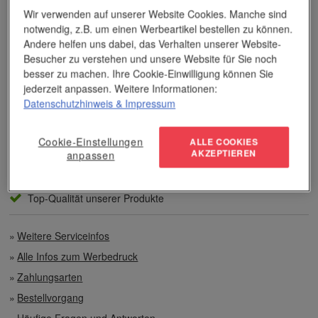
Dieses Wissen kommt unseren Kunden tagtäglich zugute,
Wir verwenden auf unserer Website Cookies. Manche sind
insbesondere wenn es um professionellen
Werbedruck
und
andere Veredelungsverfahren geht.
notwendig, z.B. um einen Werbeartikel bestellen zu können.
Andere helfen uns dabei, das Verhalten unserer Website-
Besucher zu verstehen und unsere Website für Sie noch
Unser Service
besser zu machen. Ihre Cookie-Einwilligung können Sie
jederzeit anpassen. Weitere Informationen:
Individuelle Beratung
Datenschutzhinweis
& Impressum
Zahlen per Rechnung
Cookie-Einstellungen
ALLE COOKIES
AKZEPTIEREN
anpassen
Preisvorteile auch bei geringen Mengen
Top-Qualität unserer Produkte
Weitere Serviceinfos
Alle Infos zum Werbedruck
Zahlungsarten
Bestellvorgang
Häufige Fragen und Antworten