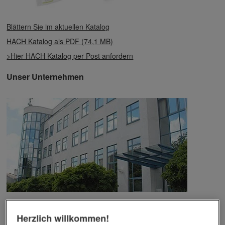
Blättern Sie im aktuellen Katalog
HACH Katalog als PDF (74,1 MB)
>Hier HACH Katalog per Post anfordern
Unser Unternehmen
Das Unternehmen verfügt über jahrzehntelange Erfahrung im
Bereich der Werbemittelveredelung und im Werbeartikel-Markt.
Herzlich willkommen!