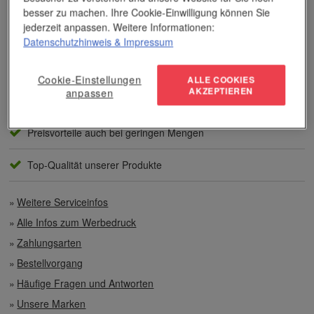
besser zu machen. Ihre Cookie-Einwilligung können Sie
jederzeit anpassen. Weitere Informationen:
Unser Service
Datenschutzhinweis
& Impressum
Individuelle Beratung
Cookie-Einstellungen
ALLE COOKIES
AKZEPTIEREN
anpassen
Zahlen per Rechnung
Preisvorteile auch bei geringen Mengen
Top-Qualität unserer Produkte
Weitere Serviceinfos
Alle Infos zum Werbedruck
Zahlungsarten
Bestellvorgang
Häufige Fragen und Antworten
Unsere Marken