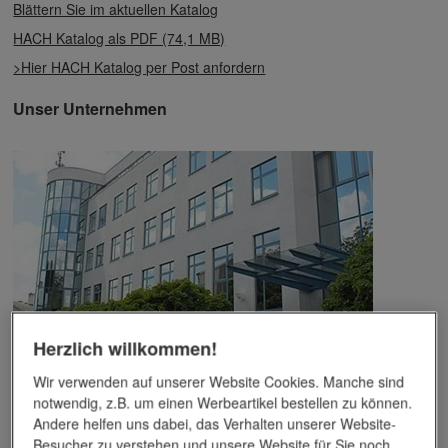
Blättern Sie im aktuellen Katalog
HACH Katalog als PDF (74,1 MB)
>Hier HACH Katalog per Post anfordern
Unser Unternehmen
Herzlich willkommen!
Das Unternehmen verfügt über jahrzehntelange Erfahrung im
Wir verwenden auf unserer Website Cookies. Manche sind
Bereich der Werbemittelveredelung und im Werbeartikel-Markt.
notwendig, z.B. um einen Werbeartikel bestellen zu können.
Dieses Wissen kommt unseren Kunden tagtäglich zugute,
Andere helfen uns dabei, das Verhalten unserer Website-
insbesondere wenn es um professionellen
Werbedruck
und
andere Veredelungsverfahren geht.
Besucher zu verstehen und unsere Website für Sie noch