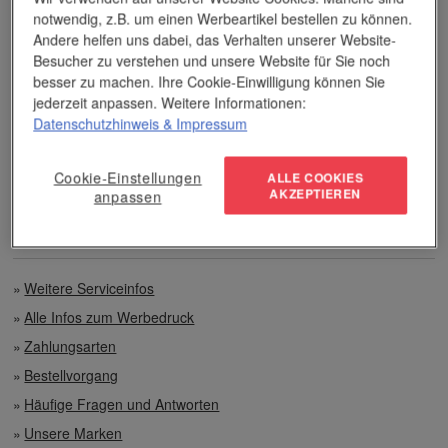
notwendig, z.B. um einen Werbeartikel bestellen zu können.
Andere helfen uns dabei, das Verhalten unserer Website-
Unser Service
Besucher zu verstehen und unsere Website für Sie noch
besser zu machen. Ihre Cookie-Einwilligung können Sie
Individuelle Beratung
jederzeit anpassen. Weitere Informationen:
Datenschutzhinweis
& Impressum
Zahlen per Rechnung
Cookie-Einstellungen
ALLE COOKIES
Preisvorteile auch bei geringen Mengen
AKZEPTIEREN
anpassen
Top-Qualität unserer Produkte
Weitere Serviceinfos
Alle Infos zum Werbedruck
Zahlungsarten
Bestellvorgang
Häufige Fragen und Antworten
Unsere Marken