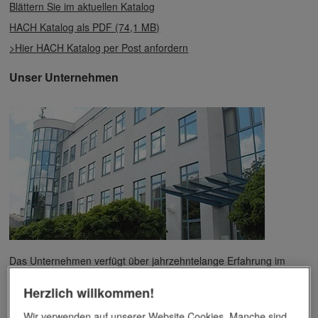
Blättern Sie im aktuellen Katalog
HACH Katalog als PDF (74,1 MB)
>Hier HACH Katalog per Post anfordern
Unser Unternehmen
Das Unternehmen verfügt über jahrzehntelange Erfahrung im
Bereich der Werbemittelveredelung und im Werbeartikel-Markt.
Dieses Wissen kommt unseren Kunden tagtäglich zugute,
Herzlich willkommen!
insbesondere wenn es um professionellen
Werbedruck
und
andere Veredelungsverfahren geht.
Wir verwenden auf unserer Website Cookies. Manche sind