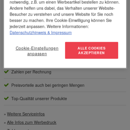
notwendig, z.B. um einen Werbeartikel bestellen zu können.
Das Unternehmen verfügt über jahrzehntelange Erfahrung im
Andere helfen uns dabei, das Verhalten unserer Website-
Bereich der Werbemittelveredelung und im Werbeartikel-Markt.
Besucher zu verstehen und unsere Website für Sie noch
Dieses Wissen kommt unseren Kunden tagtäglich zugute,
besser zu machen. Ihre Cookie-Einwilligung können Sie
insbesondere wenn es um professionellen
Werbedruck
und
jederzeit anpassen. Weitere Informationen:
andere Veredelungsverfahren geht.
Datenschutzhinweis
& Impressum
Unser Service
Cookie-Einstellungen
ALLE COOKIES
AKZEPTIEREN
anpassen
Individuelle Beratung
Zahlen per Rechnung
Preisvorteile auch bei geringen Mengen
Top-Qualität unserer Produkte
Weitere Serviceinfos
Alle Infos zum Werbedruck