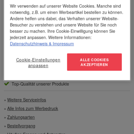
Dieses Wissen kommt unseren Kunden tagtäglich zugute,
Wir verwenden auf unserer Website Cookies. Manche sind
insbesondere wenn es um professionellen
Werbedruck
und
andere Veredelungsverfahren geht.
notwendig, z.B. um einen Werbeartikel bestellen zu können.
Andere helfen uns dabei, das Verhalten unserer Website-
Besucher zu verstehen und unsere Website für Sie noch
Unser Service
besser zu machen. Ihre Cookie-Einwilligung können Sie
jederzeit anpassen. Weitere Informationen:
Individuelle Beratung
Datenschutzhinweis
& Impressum
Zahlen per Rechnung
Cookie-Einstellungen
ALLE COOKIES
AKZEPTIEREN
anpassen
Preisvorteile auch bei geringen Mengen
Top-Qualität unserer Produkte
Weitere Serviceinfos
Alle Infos zum Werbedruck
Zahlungsarten
Bestellvorgang