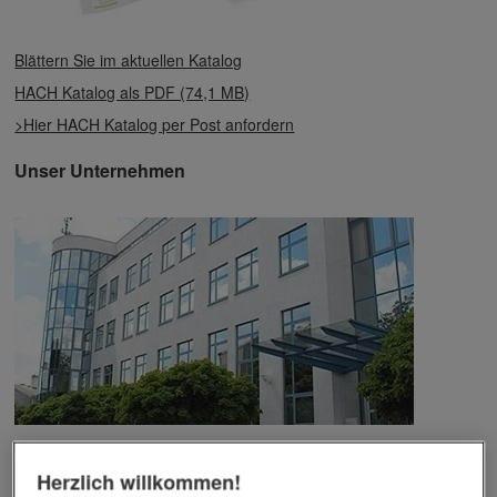
Blättern Sie im aktuellen Katalog
HACH Katalog als PDF (74,1 MB)
>Hier HACH Katalog per Post anfordern
Unser Unternehmen
Das Unternehmen verfügt über jahrzehntelange Erfahrung im
Bereich der Werbemittelveredelung und im Werbeartikel-Markt.
Herzlich willkommen!