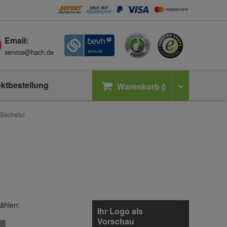
Email:
service@hach.de
ektbestellung
Warenkorb
-Blechetui
ählen:
Ihr Logo als
Vorschau