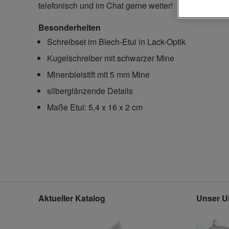
telefonisch und im Chat gerne weiter!
Besonderheiten
Schreibset im Blech-Etui in Lack-Optik
Kugelschreiber mit schwarzer Mine
Minenbleistift mit 5 mm Mine
silberglänzende Details
Maße Etui: 5,4 x 16 x 2 cm
Aktueller Katalog
Unser U