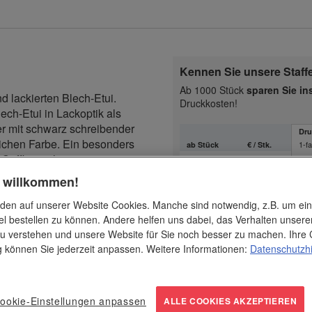
Kennen Sie unsere Staff
Ab 1000 Stück
sparen Sie i
d lackierten Blech-Etui.
Druckkosten!
ech-Etui in Lackoptik als
er mit schwarz schreibender
Dru
eichen Farbe. Ein besonders
1-fa
ab Stück
€ / Stk.
 Griffbereich.
1
3.15
-
h willkommen!
40
2.95
0,
den auf unserer Website Cookies. Manche sind notwendig, z.B. um ei
ewählte Geschäftspartner,
150
2.75
0,
el bestellen zu können. Andere helfen uns dabei, das Verhalten unsere
 gute Kunden!
u verstehen und unsere Website für Sie noch besser zu machen. Ihre 
500
2.45
0,
ng können Sie jederzeit anpassen. Weitere Informationen:
Datenschutzh
1000
1.95
0,
mit Ihrem Logo und Ihrem
. Bei Fragen zu Ihrer
ookie-Einstellungen anpassen
ALLE COOKIES AKZEPTIEREN
erbedruck-Experten