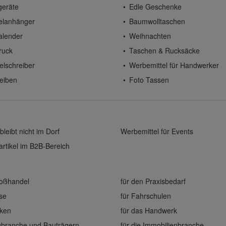
geräte
Edle Geschenke
elanhänger
Baumwolltaschen
alender
Weihnachten
ruck
Taschen & Rucksäcke
elschreiber
Werbemittel für Handwerker
eiben
Foto Tassen
bleibt nicht im Dorf
Werbemittel für Events
rtikel im B2B-Bereich
roßhandel
für den Praxisbedarf
ise
für Fahrschulen
eken
für das Handwerk
aubranche und Bauträgern
für die Immobilienbranche