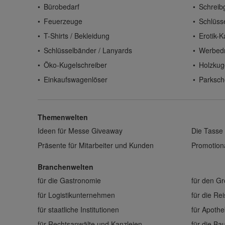
Bürobedarf
Schreib
Feuerzeuge
Schlüss
T-Shirts / Bekleidung
Erotik-K
Schlüsselbänder / Lanyards
Werbed
Öko-Kugelschreiber
Holzkug
Einkaufswagenlöser
Parksch
Themenwelten
Ideen für Messe Giveaway
Die Tasse 
Präsente für Mitarbeiter und Kunden
Promotiona
Branchenwelten
für die Gastronomie
für den G
für Logistikunternehmen
für die Re
für staatliche Institutionen
für Apoth
für Rechtsanwälte und Kanzleien
für die B