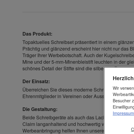
Das Produkt:
Topaktuelles Schreibset präsentiert in einem glänzen
Prächtig und glänzend erscheint hier nicht nur das Bl
Träger Ihrer Werbebotschaft. Auch der Kugelschreib
Mine und der 5-mm-Minenbleistift leuchten in der gl
schönes Detail der Stifte sind die silbernen Ringe im
Herzlic
Der Einsatz:
Wir verwen
Überreichen Sie dieses moderne Schreibset an ausg
Werbeartik
Ehrenmitglieder in Vereinen oder Ausschüssen und
Besucher z
Einwilligu
Die Gestaltung:
Impressum
Beide Schreibgeräte als auch das Lack-Etui können 
Claim langanhaltend und hochwertig veredelt werden
C
Werbeanbringung helfen Ihnen unsere erfahrenen W