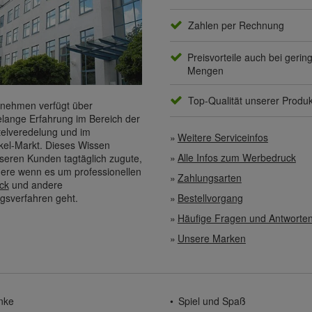
Zahlen per Rechnung
Preisvorteile auch bei gerin
Mengen
Top-Qualität unserer Produ
nehmen verfügt über
elange Erfahrung im Bereich der
elveredelung und im
Weitere Serviceinfos
kel-Markt. Dieses Wissen
Alle Infos zum Werbedruck
eren Kunden tagtäglich zugute,
ere wenn es um professionellen
Zahlungsarten
ck
und andere
gsverfahren geht.
Bestellvorgang
Häufige Fragen und Antworte
Unsere Marken
nke
Spiel und Spaß