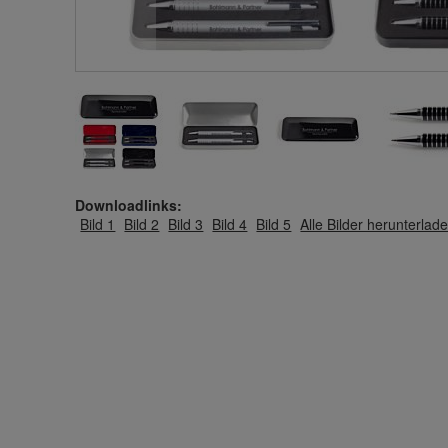
Downloadlinks:
Bild 1
Bild 2
Bild 3
Bild 4
Bild 5
Alle Bilder herunterlad