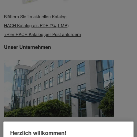
Blättern Sie im aktuellen Katalog
HACH Katalog als PDF (74,1 MB)
>Hier HACH Katalog per Post anfordern
Unser Unternehmen
Das Unternehmen verfügt über jahrzehntelange Erfahrung im
Bereich der Werbemittelveredelung und im Werbeartikel-Markt.
Herzlich willkommen!