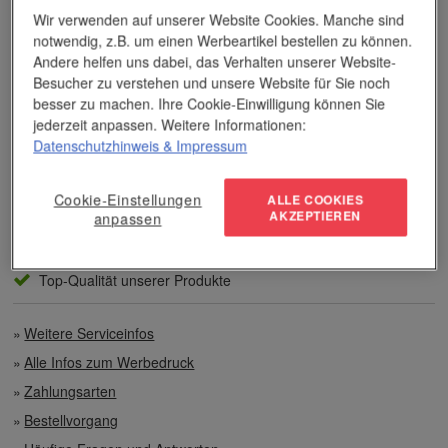
Dieses Wissen kommt unseren Kunden tagtäglich zugute,
Wir verwenden auf unserer Website Cookies. Manche sind
insbesondere wenn es um professionellen
Werbedruck
und
andere Veredelungsverfahren geht.
notwendig, z.B. um einen Werbeartikel bestellen zu können.
Andere helfen uns dabei, das Verhalten unserer Website-
Besucher zu verstehen und unsere Website für Sie noch
Unser Service
besser zu machen. Ihre Cookie-Einwilligung können Sie
jederzeit anpassen. Weitere Informationen:
Individuelle Beratung
Datenschutzhinweis
& Impressum
Zahlen per Rechnung
Cookie-Einstellungen
ALLE COOKIES
AKZEPTIEREN
anpassen
Preisvorteile auch bei geringen Mengen
Top-Qualität unserer Produkte
Weitere Serviceinfos
Alle Infos zum Werbedruck
Zahlungsarten
Bestellvorgang