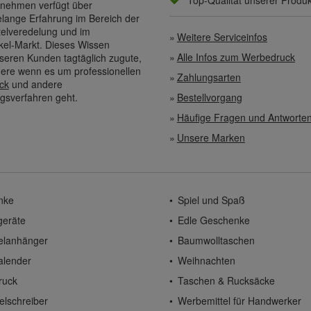
Top-Qualität unserer Produ
nehmen verfügt über
elange Erfahrung im Bereich der
elveredelung und im
Weitere Serviceinfos
kel-Markt. Dieses Wissen
Alle Infos zum Werbedruck
eren Kunden tagtäglich zugute,
ere wenn es um professionellen
Zahlungsarten
ck
und andere
gsverfahren geht.
Bestellvorgang
Häufige Fragen und Antworte
Unsere Marken
nke
Spiel und Spaß
geräte
Edle Geschenke
elanhänger
Baumwolltaschen
alender
Weihnachten
ruck
Taschen & Rucksäcke
elschreiber
Werbemittel für Handwerker