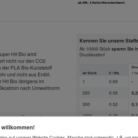
Kennen Sie unsere Staff
Ab 10000 Stück
sparen Sie 
per Hit Bio wird
Druckkosten!
ert nicht nur den CO2
 der PLA Bio-Kunststoff
Dru
1-fa
ab Stück
€ / Stk.
r und nicht aus Erdöl.
 Hit Bio übrigens im
1
0.69
-
t Ökostrom nach Umweltnorm
250
0.59
0,2
500
0.52
0,1
1000
0.45
0,1
ders umweltbewusster
n Klassiker gibt es jetzt
h willkommen!
2500
0.42
0,1
achwachsenden Rohstoffen,
Schreibgerät ist made in
den auf unserer Website Cookies. Manche sind notwendig, z.B. um ei