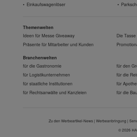
Einkaufswagenlöser
Parksch
Themenwelten
Ideen für Messe Giveaway
Die Tasse 
Präsente für Mitarbeiter und Kunden
Promotiona
Branchenwelten
für die Gastronomie
für den G
für Logistikunternehmen
für die Re
für staatliche Institutionen
für Apoth
für Rechtsanwälte und Kanzleien
für die B
Zu den Werbeartikel-News
Werbeanbringung
Serv
© 2026
HA