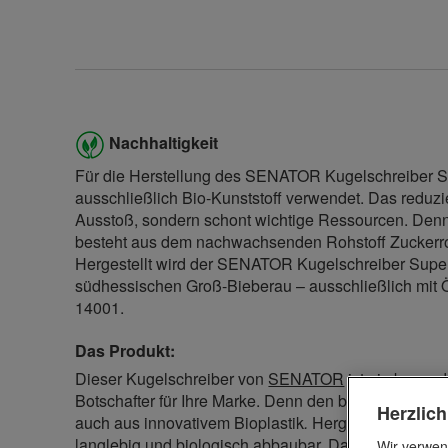
Nachhaltigkeit
Für die Herstellung des SENATOR Kugelschreiber Su
ausschließlich Bio-Kunststoff verwendet. Das reduzi
Ausstoß, sondern schont wichtige Ressourcen. Denn
besteht aus dem nachwachsenden Rohstoff Zuckerroh
Hergestellt wird der SENATOR Kugelschreiber Super
südhessischen Groß-Bieberau – ausschließlich mi
14001.
Das Produkt:
Dieser Kugelschreiber von
SENATOR
ist ein beson
Botschafter für Ihre Marke. Denn den blauschreibende
Herzlic
auch aus innovativem
Bioplastik
.
Hergestellt aus n
langlebig und biologisch abbaubar. Das nachhaltige 
Wir verwen