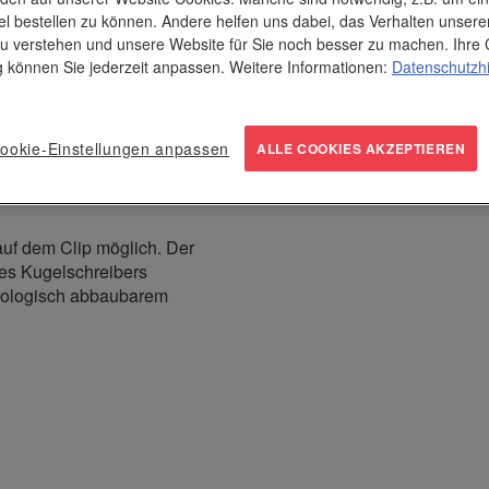
5000
0.38
0,1
el bestellen zu können. Andere helfen uns dabei, das Verhalten unsere
10000
0.36
0,1
u verstehen und unsere Website für Sie noch besser zu machen. Ihre 
ng können Sie jederzeit anpassen. Weitere Informationen:
Datenschutzh
hhaltige Werbewirkung
n
kennen. Ein
ökologischer
anstaltungen, im Meeting
ookie-Einstellungen anpassen
ALLE COOKIES AKZEPTIEREN
auf dem Clip möglich. Der
es Kugelschreibers
 biologisch abbaubarem