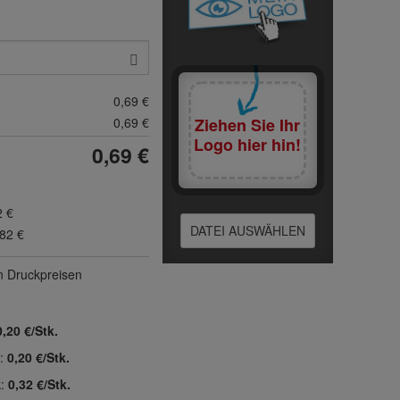
0,69 €
0,69 €
Ziehen Sie Ihr
Logo hier hin!
0,69 €
2 €
DATEI AUSWÄHLEN
,82 €
n Druck­preisen
0,20 €/Stk.
k:
0,20 €/Stk.
k:
0,32 €/Stk.