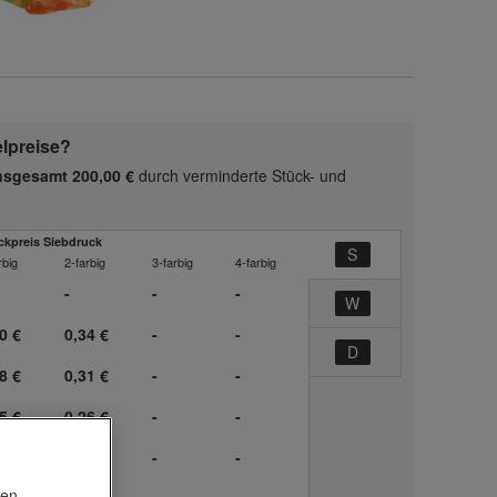
elpreise?
insgesamt 200,00 €
durch verminderte Stück- und
ckpreis Siebdruck
rbig
2-farbig
3-farbig
4-farbig
-
-
-
0 €
0,34 €
-
-
8 €
0,31 €
-
-
5 €
0,26 €
-
-
3 €
0,22 €
-
-
nen