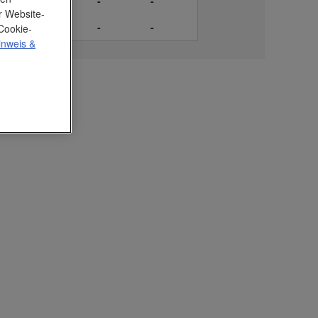
2 €
0,20 €
-
-
r Website-
0 €
0,17 €
-
-
Cookie-
inweis
&