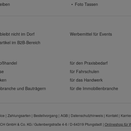
eiben
Foto Tassen
bleibt nicht im Dorf
Werbemittel für Events
rtikel im B2B-Bereich
roßhandel
für den Praxisbedarf
ise
für Fahrschulen
eken
für das Handwerk
aubranche und Bauträgern
für die Immobilienbranche
ice
Zahlungsarten
Bestellvorgang
AGB
Datenschutzhinweis
Kontakt
Karrie
CH GmbH & Co. KG / Gutenbergstraße 4-6 / D-64319 Pfungstadt
|
Onlineshop für W