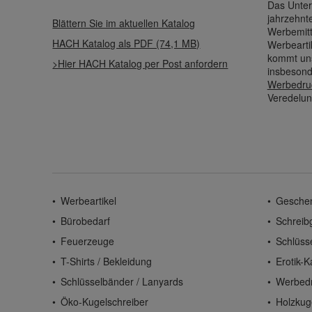
Das Unter
jahrzehnt
Blättern Sie im aktuellen Katalog
Werbemitt
HACH Katalog als PDF (74,1 MB)
Werbearti
kommt uns
>Hier HACH Katalog per Post anfordern
insbesond
Werbedru
Veredelun
Werbeartikel
Gesche
Bürobedarf
Schreib
Feuerzeuge
Schlüss
T-Shirts / Bekleidung
Erotik-K
Schlüsselbänder / Lanyards
Werbed
Öko-Kugelschreiber
Holzkug