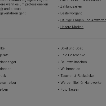
ere wenn es um professionellen
Zahlungsarten
ck
und andere
gsverfahren geht.
Bestellvorgang
Häufige Fragen und Antworte
Unsere Marken
nke
Spiel und Spaß
geräte
Edle Geschenke
elanhänger
Baumwolltaschen
alender
Weihnachten
ruck
Taschen & Rucksäcke
elschreiber
Werbemittel für Handwerker
eiben
Foto Tassen