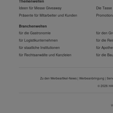
Themenwelten
Ideen für Messe Giveaway
Die Tasse 
Präsente für Mitarbeiter und Kunden
Promotiona
Branchenwelten
für die Gastronomie
für den G
für Logistikunternehmen
für die Re
für staatliche Institutionen
für Apoth
für Rechtsanwälte und Kanzleien
für die B
Zu den Werbeartikel-News
Werbeanbringung
Serv
© 2026
HA
U