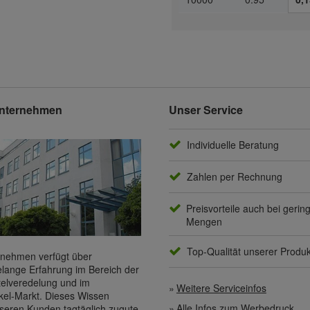
nternehmen
Unser Service
Individuelle Beratung
Zahlen per Rechnung
Preisvorteile auch bei gerin
Mengen
Top-Qualität unserer Produ
nehmen verfügt über
elange Erfahrung im Bereich der
elveredelung und im
Weitere Serviceinfos
kel-Markt. Dieses Wissen
Alle Infos zum Werbedruck
eren Kunden tagtäglich zugute,