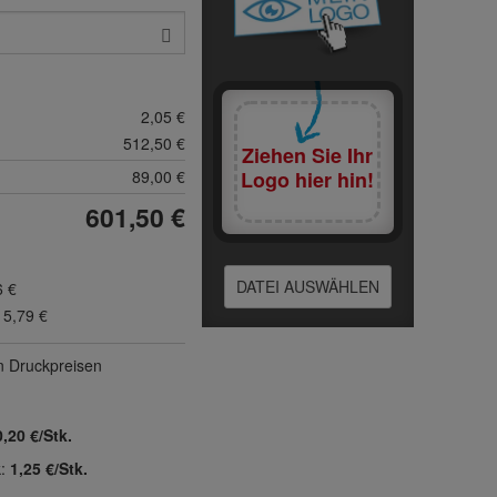
2,05 €
512,50 €
Ziehen Sie Ihr
89,00 €
Logo hier hin!
601,50 €
DATEI AUSWÄHLEN
6 €
15,79 €
n Druck­preisen
0,20 €/Stk.
k:
1,25 €/Stk.