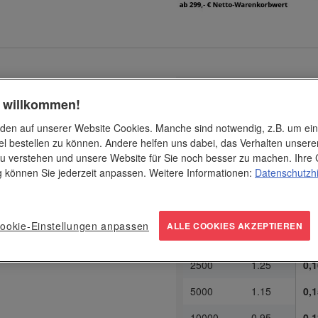
Kennen Sie unsere Staff
tmarkern im praktischen
h willkommen!
Ab 10000 Stück
sparen Sie 
mit Schutz vor Wegrollen
Druckkosten!
den auf unserer Website Cookies. Manche sind notwendig, z.B. um ei
den Austrockenschutz
el bestellen zu können. Andere helfen uns dabei, das Verhalten unsere
azu kommt bewährte
Dru
u verstehen und unsere Website für Sie noch besser zu machen. Ihre 
iges Markieren.
1-fa
ab Stück
€ / Stk.
ng können Sie jederzeit anpassen. Weitere Informationen:
Datenschutzh
250
2.05
0,2
500
1.65
0,1
ookie-Einstellungen anpassen
ALLE COOKIES AKZEPTIEREN
1000
1.35
0,1
2500
1.25
0,1
5000
1.15
0,1
10000
0.95
0,1