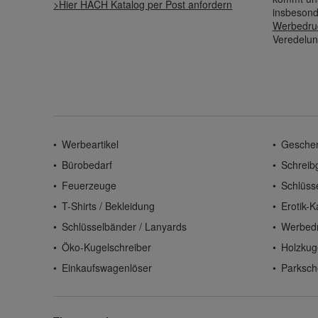
>Hier HACH Katalog per Post anfordern
insbesond
Werbedru
Veredelun
Werbeartikel
Gesche
Bürobedarf
Schreib
Feuerzeuge
Schlüss
T-Shirts / Bekleidung
Erotik-K
Schlüsselbänder / Lanyards
Werbed
Öko-Kugelschreiber
Holzkug
Einkaufswagenlöser
Parksch