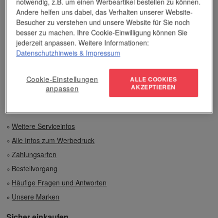
notwendig, z.B. um einen Werbeartikel bestellen zu können.
Unser Service
Andere helfen uns dabei, das Verhalten unserer Website-
Besucher zu verstehen und unsere Website für Sie noch
besser zu machen. Ihre Cookie-Einwilligung können Sie
Individuelle Beratung
jederzeit anpassen. Weitere Informationen:
Datenschutzhinweis
& Impressum
Zahlen per Rechnung
Preisvorteile auch bei geringen Mengen
Cookie-Einstellungen
ALLE COOKIES
AKZEPTIEREN
anpassen
Top-Qualität unserer Produkte
Weitere Serviceinfos
Alle Infos zum Werbedruck
Zahlungsarten
Bestellvorgang
Häufige Fragen und Antworten
Unsere Marken
Sicher einkaufen