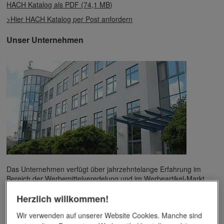
HACH Katalog als PDF (74,1 MB)
>Hier HACH Katalog per Post anfordern
Unser Unternehmen
Das Unternehmen verfügt über jahrzehntelange Erfahrung im
Bereich der Werbemittelveredelung und im Werbeartikel-Markt.
Dieses Wissen kommt unseren Kunden tagtäglich zugute,
Herzlich willkommen!
insbesondere wenn es um professionellen
Werbedruck
und
andere Veredelungsverfahren geht.
Wir verwenden auf unserer Website Cookies. Manche sind