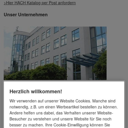
>Hier HACH Katalog per Post anfordern
Unser Unternehmen
Das Unternehmen verfügt über jahrzehntelange Erfahrung im
Herzlich willkommen!
Bereich der Werbemittelveredelung und im Werbeartikel-Markt.
Dieses Wissen kommt unseren Kunden tagtäglich zugute,
Wir verwenden auf unserer Website Cookies. Manche sind
insbesondere wenn es um professionellen
Werbedruck
und
notwendig, z.B. um einen Werbeartikel bestellen zu können.
andere Veredelungsverfahren geht.
Andere helfen uns dabei, das Verhalten unserer Website-
Besucher zu verstehen und unsere Website für Sie noch
Unser Service
besser zu machen. Ihre Cookie-Einwilligung können Sie