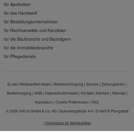
für Apotheken
für das Handwerk
für Bestattungsunternehmen
für Rechtsanwälte und Kanzleien
für die Baubranche und Bauträgern
für die Immobilienbranche
für Pflegedienste
Zu den Werbeartikel-News
Werbeanbringung
Service
Zahlungsarten
Bestellvorgang
AGB
Datenschutzhinweis
Kontakt
Karriere
Sitemap
Impressum
Cookie-Präferenzen
FAQ
© 2026
HACH GmbH & Co. KG / Gutenbergstraße 4-6 / D-64319 Pfungstadt
|
Onlineshop für Werbeartikel