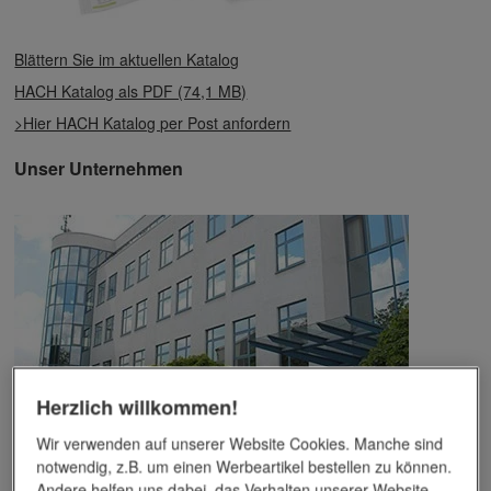
Blättern Sie im aktuellen Katalog
HACH Katalog als PDF (74,1 MB)
>Hier HACH Katalog per Post anfordern
Unser Unternehmen
Herzlich willkommen!
Wir verwenden auf unserer Website Cookies. Manche sind
Das Unternehmen verfügt über jahrzehntelange Erfahrung im
notwendig, z.B. um einen Werbeartikel bestellen zu können.
Bereich der Werbemittelveredelung und im Werbeartikel-Markt.
Andere helfen uns dabei, das Verhalten unserer Website-