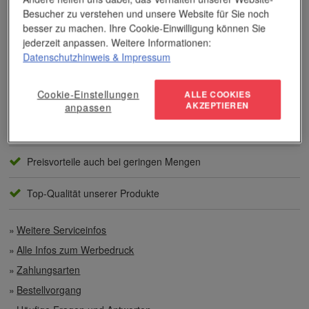
Dieses Wissen kommt unseren Kunden tagtäglich zugute,
Besucher zu verstehen und unsere Website für Sie noch
insbesondere wenn es um professionellen
Werbedruck
und
andere Veredelungsverfahren geht.
besser zu machen. Ihre Cookie-Einwilligung können Sie
jederzeit anpassen. Weitere Informationen:
Datenschutzhinweis
& Impressum
Unser Service
Cookie-Einstellungen
ALLE COOKIES
Individuelle Beratung
AKZEPTIEREN
anpassen
Zahlen per Rechnung
Preisvorteile auch bei geringen Mengen
Top-Qualität unserer Produkte
Weitere Serviceinfos
Alle Infos zum Werbedruck
Zahlungsarten
Bestellvorgang