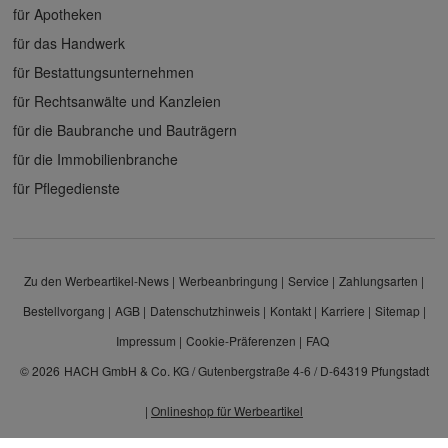
für Apotheken
für das Handwerk
für Bestattungsunternehmen
für Rechtsanwälte und Kanzleien
für die Baubranche und Bauträgern
für die Immobilienbranche
für Pflegedienste
Zu den Werbeartikel-News
Werbeanbringung
Service
Zahlungsarten
Bestellvorgang
AGB
Datenschutzhinweis
Kontakt
Karriere
Sitemap
Impressum
Cookie-Präferenzen
FAQ
© 2026
HACH GmbH & Co. KG / Gutenbergstraße 4-6 / D-64319 Pfungstadt
|
Onlineshop für Werbeartikel