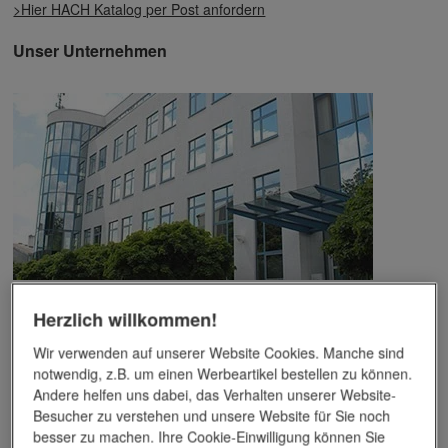
>Hier HACH Katalog per Post anfordern
Unser Unternehmen
Das Unternehmen verfügt über jahrzehntelange Erfahrung im
Herzlich willkommen!
Bereich der Werbemittelveredelung und im Werbeartikel-Markt.
Dieses Wissen kommt unseren Kunden tagtäglich zugute,
Wir verwenden auf unserer Website Cookies. Manche sind
insbesondere wenn es um professionellen
Werbedruck
und
notwendig, z.B. um einen Werbeartikel bestellen zu können.
andere Veredelungsverfahren geht.
Andere helfen uns dabei, das Verhalten unserer Website-
Besucher zu verstehen und unsere Website für Sie noch
Unser Service
besser zu machen. Ihre Cookie-Einwilligung können Sie