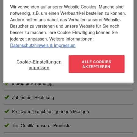
Wir verwenden auf unserer Website Cookies. Manche sind
notwendig, z.B. um einen Werbeartikel bestellen zu können.
Andere helfen uns dabei, das Verhalten unserer Website-
Besucher zu verstehen und unsere Website für Sie noch
Das Unternehmen verfügt über jahrzehntelange Erfahrung im
besser zu machen. Ihre Cookie-Einwilligung können Sie
Bereich der Werbemittelveredelung und im Werbeartikel-Markt.
jederzeit anpassen. Weitere Informationen:
Dieses Wissen kommt unseren Kunden tagtäglich zugute,
Datenschutzhinweis
& Impressum
insbesondere wenn es um professionellen
Werbedruck
und
andere Veredelungsverfahren geht.
Cookie-Einstellungen
ALLE COOKIES
AKZEPTIEREN
Unser Service
anpassen
Individuelle Beratung
Zahlen per Rechnung
Preisvorteile auch bei geringen Mengen
Top-Qualität unserer Produkte