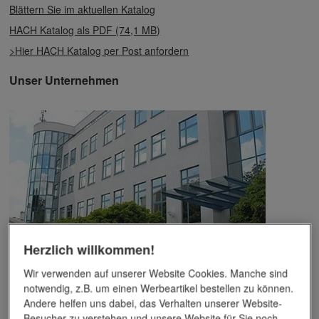
Blättern Sie im aktuellen Katalog
HACH Katalog als PDF (74,1 MB)
>Hier HACH Katalog per Post anfordern
Unser Unternehmen
Herzlich willkommen!
Das Unternehmen verfügt über jahrzehntelange Erfahrung im
Wir verwenden auf unserer Website Cookies. Manche sind
Bereich der Werbemittelveredelung und im Werbeartikel-Markt.
notwendig, z.B. um einen Werbeartikel bestellen zu können.
Dieses Wissen kommt unseren Kunden tagtäglich zugute,
Andere helfen uns dabei, das Verhalten unserer Website-
insbesondere wenn es um professionellen
Werbedruck
und
Besucher zu verstehen und unsere Website für Sie noch
andere Veredelungsverfahren geht.