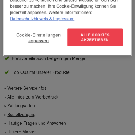
besser zu machen. Ihre Cookie-Einwilligung können Sie
jederzeit anpassen. Weitere Informationen:
Unser Service
Datenschutzhinweis
& Impressum
Individuelle Beratung
Cookie-Einstellungen
ALLE COOKIES
AKZEPTIEREN
anpassen
Zahlen per Rechnung
Preisvorteile auch bei geringen Mengen
Top-Qualität unserer Produkte
Weitere Serviceinfos
Alle Infos zum Werbedruck
Zahlungsarten
Bestellvorgang
Häufige Fragen und Antworten
Unsere Marken