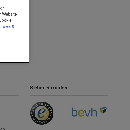
nen
r Website-
Cookie-
inweis
&
Sicher einkaufen
gen