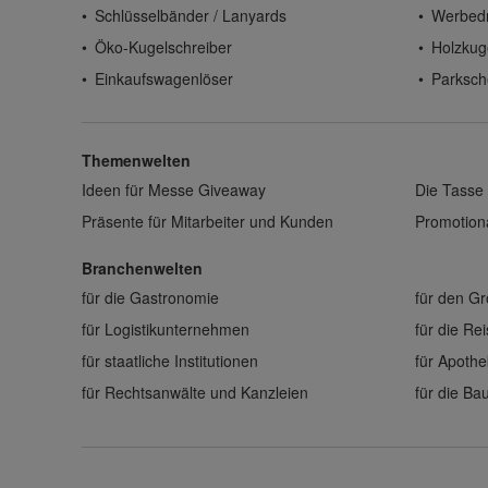
Schlüsselbänder / Lanyards
Werbed
Öko-Kugelschreiber
Holzkug
Einkaufswagenlöser
Parksch
Themenwelten
Ideen für Messe Giveaway
Die Tasse 
Präsente für Mitarbeiter und Kunden
Promotiona
Branchenwelten
für die Gastronomie
für den G
für Logistikunternehmen
für die Re
für staatliche Institutionen
für Apoth
für Rechtsanwälte und Kanzleien
für die B