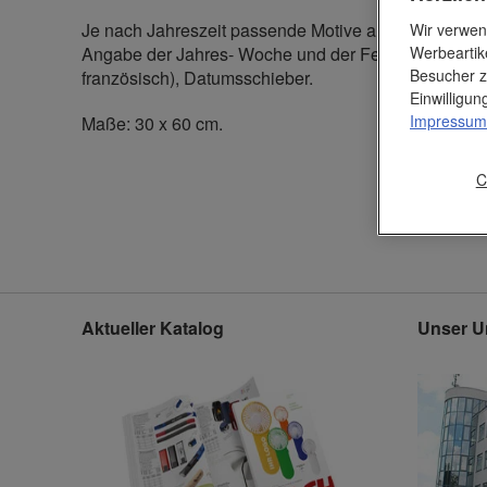
Je nach Jahreszeit passende Motive auf den 12 einze
Wir verwen
Werbeartik
Angabe der Jahres- Woche und der Feiertage, 3-spra
Besucher z
französisch), Datumsschieber.
Einwilligu
Impressum
Maße: 30 x 60 cm.
C
Aktueller Katalog
Unser U