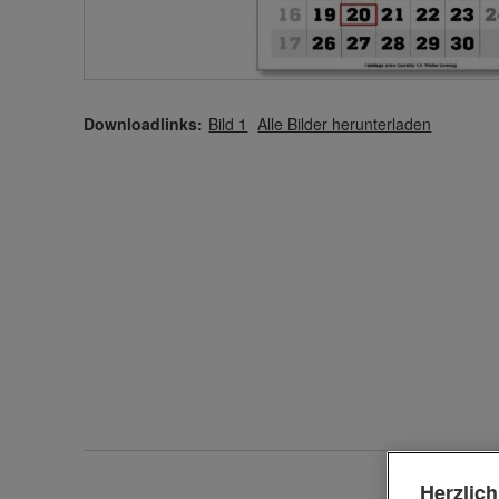
Downloadlinks:
Bild 1
Alle Bilder herunterladen
Herzlic