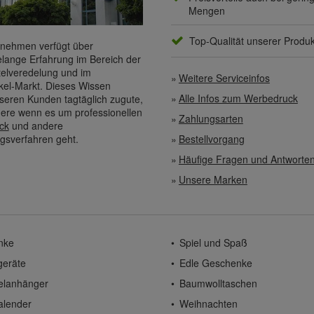
Mengen
Top-Qualität unserer Produ
nehmen verfügt über
elange Erfahrung im Bereich der
elveredelung und im
Weitere Serviceinfos
kel-Markt. Dieses Wissen
Alle Infos zum Werbedruck
eren Kunden tagtäglich zugute,
ere wenn es um professionellen
Zahlungsarten
ck
und andere
gsverfahren geht.
Bestellvorgang
Häufige Fragen und Antworte
Unsere Marken
nke
Spiel und Spaß
geräte
Edle Geschenke
elanhänger
Baumwolltaschen
alender
Weihnachten