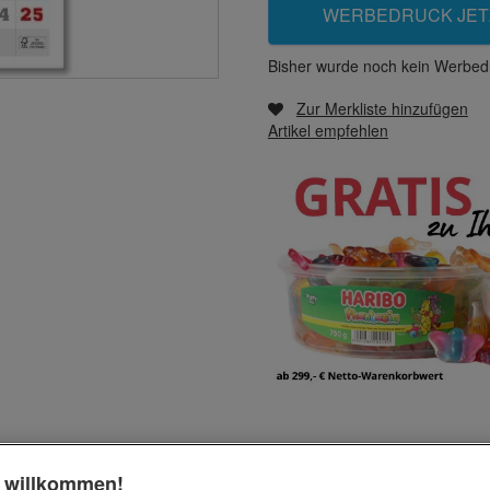
WERBEDRUCK JET
Bisher wurde noch kein Werbedr
Zur Merkliste hinzufügen
Artikel empfehlen
h willkommen!