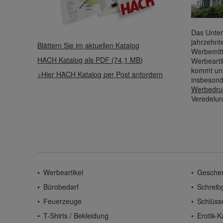
Das Unter
jahrzehnt
Blättern Sie im aktuellen Katalog
Werbemitt
HACH Katalog als PDF (74,1 MB)
Werbearti
kommt uns
>Hier HACH Katalog per Post anfordern
insbesond
Werbedru
Veredelun
Werbeartikel
Gesche
Bürobedarf
Schreib
Feuerzeuge
Schlüss
T-Shirts / Bekleidung
Erotik-K