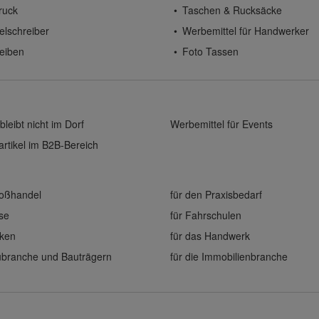
ruck
Taschen & Rucksäcke
elschreiber
Werbemittel für Handwerker
eiben
Foto Tassen
bleibt nicht im Dorf
Werbemittel für Events
rtikel im B2B-Bereich
roßhandel
für den Praxisbedarf
ise
für Fahrschulen
eken
für das Handwerk
aubranche und Bauträgern
für die Immobilienbranche