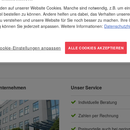
lnen Kalenderblättern. Mit
den auf unserer Website Cookies. Manche sind notwendig, z.B. um ei
el bestellen zu können. Andere helfen uns dabei, das Verhalten unsere
chig (deutsch, englisch,
u verstehen und unsere Website für Sie noch besser zu machen. Ihre 
ng können Sie jederzeit anpassen. Weitere Informationen:
Datenschutzh
ookie-Einstellungen anpassen
ALLE COOKIES AKZEPTIEREN
nternehmen
Unser Service
Individuelle Beratung
Zahlen per Rechnung
Preisvorteile auch bei gerin