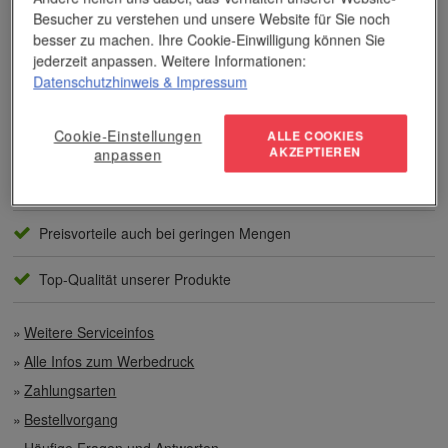
Dieses Wissen kommt unseren Kunden tagtäglich zugute,
Besucher zu verstehen und unsere Website für Sie noch
insbesondere wenn es um professionellen
Werbedruck
und
andere Veredelungsverfahren geht.
besser zu machen. Ihre Cookie-Einwilligung können Sie
jederzeit anpassen. Weitere Informationen:
Datenschutzhinweis
& Impressum
Unser Service
Cookie-Einstellungen
ALLE COOKIES
Individuelle Beratung
AKZEPTIEREN
anpassen
Zahlen per Rechnung
Preisvorteile auch bei geringen Mengen
Top-Qualität unserer Produkte
Weitere Serviceinfos
Alle Infos zum Werbedruck
Zahlungsarten
Bestellvorgang
Häufige Fragen und Antworten