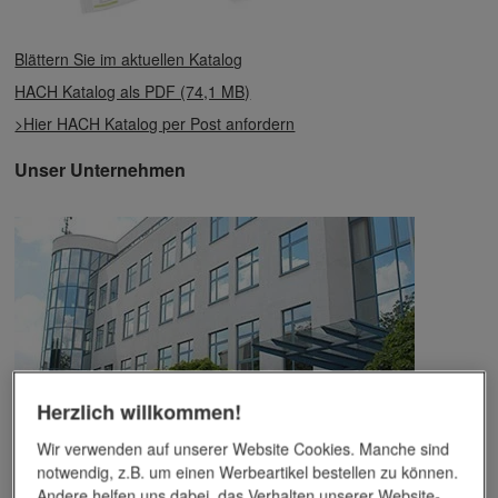
Blättern Sie im aktuellen Katalog
HACH Katalog als PDF (74,1 MB)
>Hier HACH Katalog per Post anfordern
Unser Unternehmen
Herzlich willkommen!
Wir verwenden auf unserer Website Cookies. Manche sind
Das Unternehmen verfügt über jahrzehntelange Erfahrung im
notwendig, z.B. um einen Werbeartikel bestellen zu können.
Bereich der Werbemittelveredelung und im Werbeartikel-Markt.
Andere helfen uns dabei, das Verhalten unserer Website-