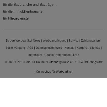
für die Baubranche und Bauträgern
für die Immobilienbranche
für Pflegedienste
Zu den Werbeartikel-News
Werbeanbringung
Service
Zahlungsarten
Bestellvorgang
AGB
Datenschutzhinweis
Kontakt
Karriere
Sitemap
Impressum
Cookie-Präferenzen
FAQ
© 2026
HACH GmbH & Co. KG / Gutenbergstraße 4-6 / D-64319 Pfungstadt
|
Onlineshop für Werbeartikel
Alle Preisangaben sind Nettopreise zzgl. MwSt. und Versand. Kein Privatverkauf.
Unser Angebot richtet sich ausschließlich an Unternehmen, Gewerbetreibende und
Freiberufler.