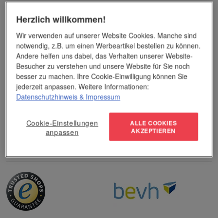
Preisvorteile auch bei geringen Mengen
Herzlich willkommen!
Top-Qualität unserer Produkte
Wir verwenden auf unserer Website Cookies. Manche sind
notwendig, z.B. um einen Werbeartikel bestellen zu können.
Andere helfen uns dabei, das Verhalten unserer Website-
Weitere Serviceinfos
Besucher zu verstehen und unsere Website für Sie noch
Alle Infos zum Werbedruck
besser zu machen. Ihre Cookie-Einwilligung können Sie
Zahlungsarten
jederzeit anpassen. Weitere Informationen:
Datenschutzhinweis
& Impressum
Bestellvorgang
Häufige Fragen und Antworten
Cookie-Einstellungen
ALLE COOKIES
Unsere Marken
AKZEPTIEREN
anpassen
Sicher einkaufen