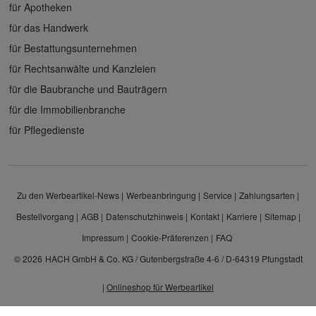
für Apotheken
für das Handwerk
für Bestattungsunternehmen
für Rechtsanwälte und Kanzleien
für die Baubranche und Bauträgern
für die Immobilienbranche
für Pflegedienste
Zu den Werbeartikel-News
Werbeanbringung
Service
Zahlungsarten
Bestellvorgang
AGB
Datenschutzhinweis
Kontakt
Karriere
Sitemap
Impressum
Cookie-Präferenzen
FAQ
© 2026
HACH GmbH & Co. KG / Gutenbergstraße 4-6 / D-64319 Pfungstadt
|
Onlineshop für Werbeartikel