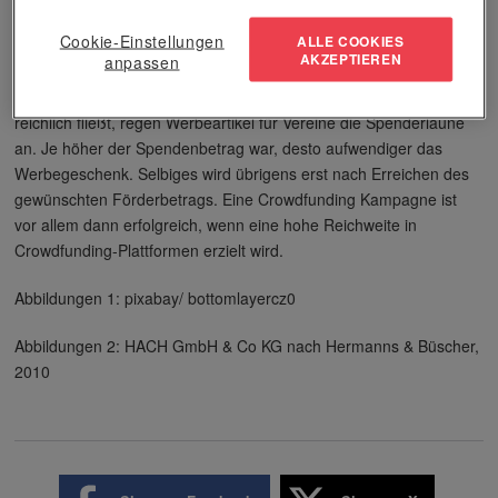
Finanzhilfe zu gering für ein umfangreiches Sponsoring, gibt es
Cookie-Einstellungen
ALLE COOKIES
eine Alternative: Crowdfunding. Hier spendet eine Masse von
AKZEPTIEREN
anpassen
Menschen kleine Geldbeträge zum Beispiel für neue Trikots,
Renovierung oder Neubau von Vereinsheimen. Damit das Geld
reichlich fließt, regen Werbeartikel für Vereine die Spenderlaune
an. Je höher der Spendenbetrag war, desto aufwendiger das
Werbegeschenk. Selbiges wird übrigens erst nach Erreichen des
gewünschten Förderbetrags. Eine Crowdfunding Kampagne ist
vor allem dann erfolgreich, wenn eine hohe Reichweite in
Crowdfunding-Plattformen erzielt wird.
Abbildungen 1: pixabay/ bottomlayercz0
Abbildungen 2: HACH GmbH & Co KG nach Hermanns & Büscher,
2010