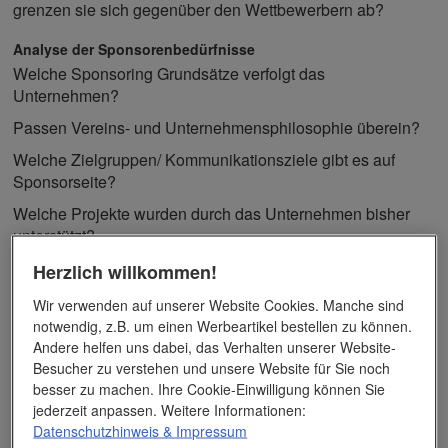
grenzen sie sich gegenüber den Wettbewerbern ab?
Analyse der Sponsorenbedürfnisse
Welche Sponsoring Grundsätze verfolgt das
Unternehmen?
Passen Vereins- und Unternehmensphilosophie überein?
Welche Zielgruppen/ Kommunikationsziele gibt es auf
Sponsorseite?
Welche Projekte wurden durch das Unternehmen bisher
unterstützt?
Welchen Nutzen ergibt sich für den Sponsor?
Herzlich willkommen!
(Kundenbindung/-gewinnung, Imageverbesserung,
Wir verwenden auf unserer Website Cookies. Manche sind
gesellschaftliches Engagement)
notwendig, z.B. um einen Werbeartikel bestellen zu können.
Andere helfen uns dabei, das Verhalten unserer Website-
Sind diese wesentlichen Fragen geklärt, entsteht aus den
Besucher zu verstehen und unsere Website für Sie noch
Ausarbeitungen ein Sponsoringkonzept und –Anschreiben fürs
besser zu machen. Ihre Cookie-Einwilligung können Sie
Unternehmen.
jederzeit anpassen. Weitere Informationen:
Datenschutzhinweis
& Impressum
Sollte kein Unternehmen anbeißen oder ist die benötigte