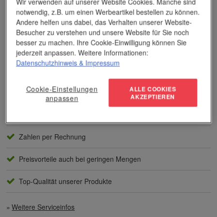
Wir verwenden auf unserer Website Cookies. Manche sind
notwendig, z.B. um einen Werbeartikel bestellen zu können.
Andere helfen uns dabei, das Verhalten unserer Website-
Das Unternehmen verfügt über jahrzehntelange Erfahrung im
Besucher zu verstehen und unsere Website für Sie noch
Bereich der Werbemittelveredelung und im Werbeartikel-Markt.
besser zu machen. Ihre Cookie-Einwilligung können Sie
Dieses Wissen kommt unseren Kunden tagtäglich zugute,
jederzeit anpassen. Weitere Informationen:
insbesondere wenn es um professionellen
Werbedruck
und
Datenschutzhinweis
& Impressum
andere Veredelungsverfahren geht.
Cookie-Einstellungen
Unser Service
ALLE COOKIES
AKZEPTIEREN
anpassen
Individuelle Beratung
Zahlen per Rechnung
Preisvorteile auch bei geringen Mengen
Top-Qualität unserer Produkte
Weitere Serviceinfos