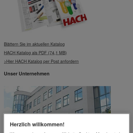
Blättern Sie im aktuellen Katalog
HACH Katalog als PDF (74,1 MB)
>Hier HACH Katalog per Post anfordern
Unser Unternehmen
Herzlich willkommen!