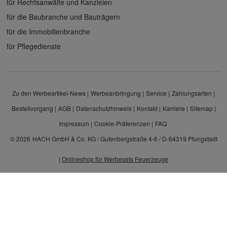
für Rechtsanwälte und Kanzleien
für die Baubranche und Bauträgern
für die Immobilienbranche
für Pflegedienste
Zu den Werbeartikel-News
Werbeanbringung
Service
Zahlungsarten
Bestellvorgang
AGB
Datenschutzhinweis
Kontakt
Karriere
Sitemap
Impressum
Cookie-Präferenzen
FAQ
© 2026
HACH GmbH & Co. KG / Gutenbergstraße 4-6 / D-64319 Pfungstadt
|
Onlineshop für Werbesets Feuerzeuge
Alle Preisangaben sind Nettopreise zzgl. MwSt. und Versand. Kein Privatverkauf.
Unser Angebot richtet sich ausschließlich an Unternehmen, Gewerbetreibende und
Freiberufler.