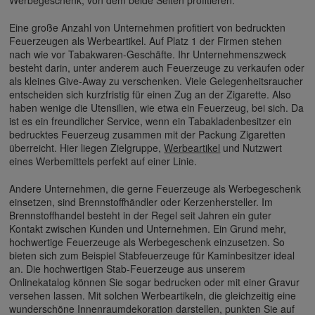
Werbegeschenk, von dem beide Seiten profitieren.
Eine große Anzahl von Unternehmen profitiert von bedruckten
Feuerzeugen als Werbeartikel. Auf Platz 1 der Firmen stehen
nach wie vor Tabakwaren-Geschäfte. Ihr Unternehmenszweck
besteht darin, unter anderem auch Feuerzeuge zu verkaufen oder
als kleines Give-Away zu verschenken. Viele Gelegenheitsraucher
entscheiden sich kurzfristig für einen Zug an der Zigarette. Also
haben wenige die Utensilien, wie etwa ein Feuerzeug, bei sich. Da
ist es ein freundlicher Service, wenn ein Tabakladenbesitzer ein
bedrucktes Feuerzeug zusammen mit der Packung Zigaretten
überreicht. Hier liegen Zielgruppe,
Werbeartikel
und Nutzwert
eines Werbemittels perfekt auf einer Linie.
Andere Unternehmen, die gerne Feuerzeuge als Werbegeschenk
einsetzen, sind Brennstoffhändler oder Kerzenhersteller. Im
Brennstoffhandel besteht in der Regel seit Jahren ein guter
Kontakt zwischen Kunden und Unternehmen. Ein Grund mehr,
hochwertige Feuerzeuge als Werbegeschenk einzusetzen. So
bieten sich zum Beispiel Stabfeuerzeuge für Kaminbesitzer ideal
an. Die hochwertigen Stab-Feuerzeuge aus unserem
Onlinekatalog können Sie sogar bedrucken oder mit einer Gravur
versehen lassen. Mit solchen Werbeartikeln, die gleichzeitig eine
wunderschöne Innenraumdekoration darstellen, punkten Sie auf