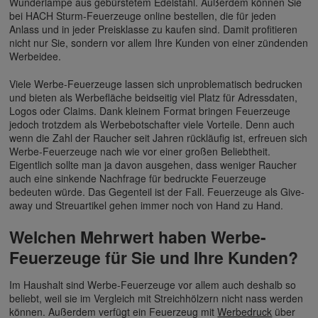
Wunderlampe aus gebürstetem Edelstahl. Außerdem können Sie
bei HACH Sturm-Feuerzeuge online bestellen, die für jeden
Anlass und in jeder Preisklasse zu kaufen sind. Damit profitieren
nicht nur Sie, sondern vor allem Ihre Kunden von einer zündenden
Werbeidee.
Viele Werbe-Feuerzeuge lassen sich unproblematisch bedrucken
und bieten als Werbefläche beidseitig viel Platz für Adressdaten,
Logos oder Claims. Dank kleinem Format bringen Feuerzeuge
jedoch trotzdem als Werbebotschafter viele Vorteile. Denn auch
wenn die Zahl der Raucher seit Jahren rückläufig ist, erfreuen sich
Werbe-Feuerzeuge nach wie vor einer großen Beliebtheit.
Eigentlich sollte man ja davon ausgehen, dass weniger Raucher
auch eine sinkende Nachfrage für bedruckte Feuerzeuge
bedeuten würde. Das Gegenteil ist der Fall. Feuerzeuge als Give-
away und Streuartikel gehen immer noch von Hand zu Hand.
Welchen Mehrwert haben Werbe-
Feuerzeuge für Sie und Ihre Kunden?
Im Haushalt sind Werbe-Feuerzeuge vor allem auch deshalb so
beliebt, weil sie im Vergleich mit Streichhölzern nicht nass werden
können. Außerdem verfügt ein Feuerzeug mit
Werbedruck
über