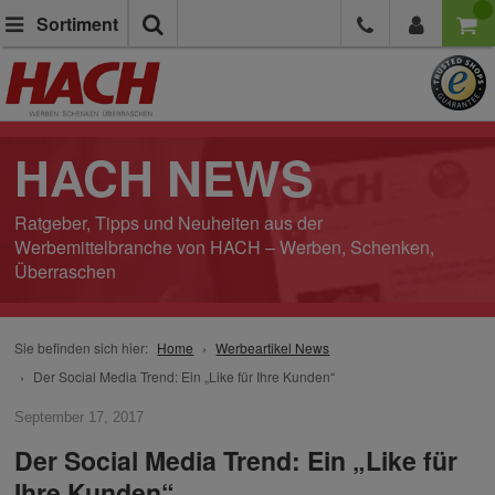
Suche
Sortiment
HACH NEWS
Ratgeber, Tipps und Neuheiten aus der
Werbemittelbranche von HACH – Werben, Schenken,
Überraschen
Sie befinden sich hier:
Home
Werbeartikel News
Der Social Media Trend: Ein „Like für Ihre Kunden“
September 17, 2017
Der Social Media Trend: Ein „Like für
Ihre Kunden“