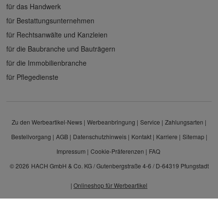
für das Handwerk
für Bestattungsunternehmen
für Rechtsanwälte und Kanzleien
für die Baubranche und Bauträgern
für die Immobilienbranche
für Pflegedienste
Zu den Werbeartikel-News
Werbeanbringung
Service
Zahlungsarten
Bestellvorgang
AGB
Datenschutzhinweis
Kontakt
Karriere
Sitemap
Impressum
Cookie-Präferenzen
FAQ
© 2026
HACH GmbH & Co. KG / Gutenbergstraße 4-6 / D-64319 Pfungstadt
|
Onlineshop für Werbeartikel
Alle Preisangaben sind Nettopreise zzgl. MwSt. und Versand. Kein Privatverkauf.