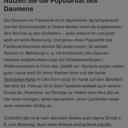
Nutzen Sie die Popularität des
Daumens
Der Daumen von Facebook ist im allgemeinen Sprachgebrauch
und der Kommunikation in Online-Medien mehr als angekommen.
Vom Kind bis zu den Großeltern – jeder erkennt ihn und jeder
weiß um seine Bedeutung. Und genau diese Popularität des
Facebook-Daumens können Sie direkt nutzen. So werben
Parteien im Wahlkampf u. a. mit erhobenem Like-Daumen
inklusive aufgedrucktem Logo auf Schlüsselanhängern,
Pfefferminzdosen in Form des „Gefällt mir“-Symbols sorgen neben
guter Laune auch für einen frischen Atem und der bunte
Textmarker-Halter
in Like-Form sorgt für Farbe auf dem Bürotisch.
Seit dem 24. Februar 2016 lässt Facebook weltweit auch weitere
Emojis als „Reactions“ auf Beiträge zu. Neben dem Herz gibt es
hier einen traurigen, einen staunenden, einen Lachenden sowie
einen wütenden Smiley an.
Zusätzlich gibt es je nach aktuellem Anlass auch eigene Emojis z.
B. zum Muttertag. Auch diese Smileys sind äußerst populär,