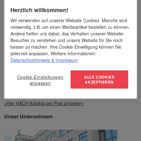
Herzlich willkommen!
Aktueller Katalog
Wir verwenden auf unserer Website Cookies. Manche sind
notwendig, z.B. um einen Werbeartikel bestellen zu können.
Andere helfen uns dabei, das Verhalten unserer Website-
Besucher zu verstehen und unsere Website für Sie noch
besser zu machen. Ihre Cookie-Einwilligung können Sie
jederzeit anpassen. Weitere Informationen:
Datenschutzhinweis
& Impressum
Cookie-Einstellungen
ALLE COOKIES
AKZEPTIEREN
anpassen
Blättern Sie im aktuellen Katalog
HACH Katalog als PDF (74,1 MB)
>Hier HACH Katalog per Post anfordern
Unser Unternehmen