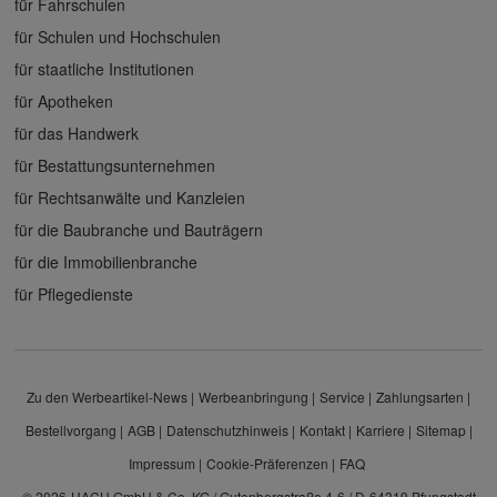
für Fahrschulen
für Schulen und Hochschulen
für staatliche Institutionen
für Apotheken
für das Handwerk
für Bestattungsunternehmen
für Rechtsanwälte und Kanzleien
für die Baubranche und Bauträgern
für die Immobilienbranche
für Pflegedienste
Zu den Werbeartikel-News
Werbeanbringung
Service
Zahlungsarten
Bestellvorgang
AGB
Datenschutzhinweis
Kontakt
Karriere
Sitemap
Impressum
Cookie-Präferenzen
FAQ
© 2026
HACH GmbH & Co. KG / Gutenbergstraße 4-6 / D-64319 Pfungstadt