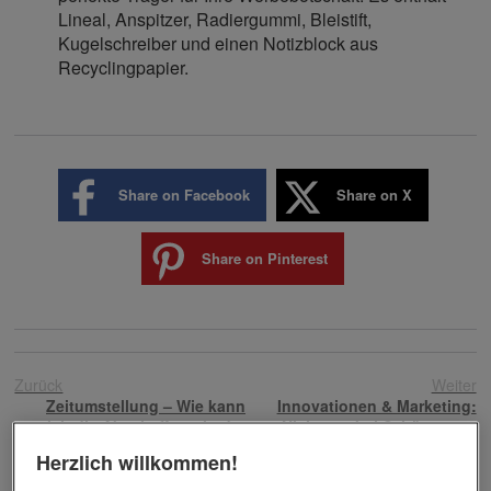
Lineal, Anspitzer, Radiergummi, Bleistift,
Kugelschreiber und einen Notizblock aus
Recyclingpapier.
Share on Facebook
Share on X
Share on Pinterest
Zurück
Weiter
Zeitumstellung – Wie kann
Innovationen & Marketing:
sich die Abschaffung in der
Nicht nur bei Schönwetter
EU auswirken?
Herzlich willkommen!