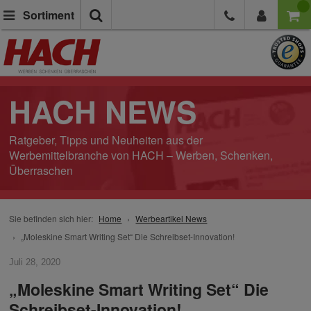
Suche
Sortiment
HACH NEWS
Ratgeber, Tipps und Neuheiten aus der
Werbemittelbranche von HACH – Werben, Schenken,
Überraschen
Sie befinden sich hier:
Home
Werbeartikel News
„Moleskine Smart Writing Set“ Die Schreibset-Innovation!
Juli 28, 2020
„Moleskine Smart Writing Set“ Die
Schreibset-Innovation!