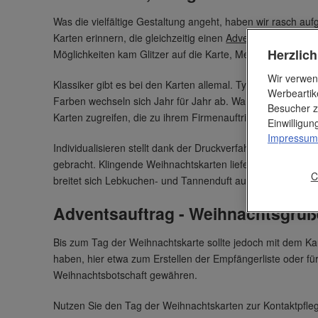
Was die vielfältige Gestaltung angeht, haben wir rasch a
Karten erinnern, die gleichzeitig einen
Adventskalender
dar
Herzlic
Möglichkeiten kam Glitzer auf die Karte, Metallbeschichtu
Wir verwen
Klassiker gibt es bei den Karten allemal. Typische Farben
Werbeartik
Farben wechseln sich Jahr für Jahr ab. War es unlängst Viol
Besucher z
Karten zugreifen, die zu ihrem Firmenauftritt passen.
Einwilligu
Impressum
Individualisieren stellt dank der Druckverfahren kein Prob
gebracht. Klingende Weihnachtskarten liefern den Weihnac
C
breitet sich Lebkuchen- und Tannenduft aus.
Adventsauftrag - Weihnachtsgrüß
Bis zum Tag der Weihnachtskarte sollte jedoch mit dem Ka
haben, hier etwa zum Erstellen der Empfängerliste oder fü
Weihnachtsbotschaft gewähren.
Nutzen Sie den Tag der Weihnachtskarten zur Kontaktpflege