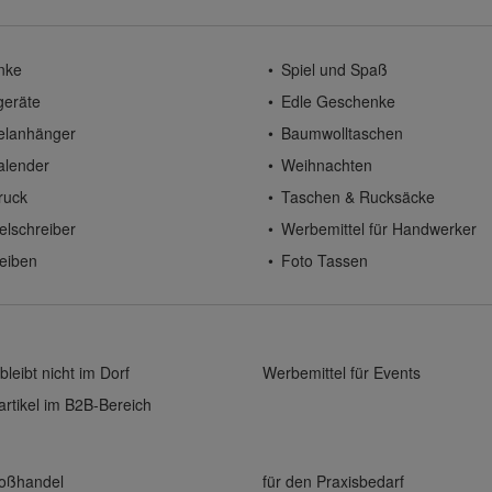
nke
Spiel und Spaß
geräte
Edle Geschenke
elanhänger
Baumwolltaschen
alender
Weihnachten
ruck
Taschen & Rucksäcke
elschreiber
Werbemittel für Handwerker
eiben
Foto Tassen
bleibt nicht im Dorf
Werbemittel für Events
rtikel im B2B-Bereich
roßhandel
für den Praxisbedarf