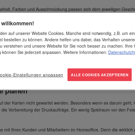
ufgeholt. Farben und Ausschmückung passen sich dem jeweiligen Gesch
stellten. Sie waren genauso begehrt wie die üppig gefüllten Kalender 
h willkommen!
ngen und Lack sorgten für weihnachtlichen Glanz.
den auf unserer Website Cookies. Manche sind notwendig, z.B. um ei
 wie Grün, Weiß und Rot, Verzierungen in Gold und Silber, Prägungen, 
el bestellen zu können. Andere helfen uns dabei, das Verhalten unsere
ett, das dominierte, sind es im nächsten Jahr vielleicht Eisblau und Tü
u verstehen und unsere Website für Sie noch besser zu machen. Ihre 
ng können Sie jederzeit anpassen. Weitere Informationen:
Datenschutzh
lem dar. Persönliche Botschaften werden nicht mehr mit Feder und Tinte
htshit gleich mit. Auch das olfaktorische Vergnügen kommt nun bei We
ookie-Einstellungen anpassen
ALLE COOKIES AKZEPTIEREN
e planen
uf der Karten nicht gewartet werden. Besonders wenn es darum geht, G
r die Vorbereitung der Druckaufträge. Ein wenig Spielraum vor den Fe
 mit Ihren Kunden und Mitarbeitern im Homeoffice. Denn die wirklich 