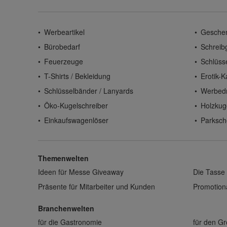
Werbeartikel
Gesche
Bürobedarf
Schreib
Feuerzeuge
Schlüss
T-Shirts / Bekleidung
Erotik-K
Schlüsselbänder / Lanyards
Werbed
Öko-Kugelschreiber
Holzkug
Einkaufswagenlöser
Parksch
Themenwelten
Ideen für Messe Giveaway
Die Tasse 
Präsente für Mitarbeiter und Kunden
Promotiona
Branchenwelten
für die Gastronomie
für den G