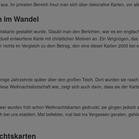
s. Im privaten Bereich freut man sich über dekorative Karten, vor a
n im Wandel
tskarte gestaltet wurde. Glaubt man den Berichten, war es ein englische
dividuell entworfene Karte mit christlichen Motiven an. Ein Vergnügen, d
ber nichts im Vergleich zu dem Betrag, den eine dieser Karten 2005 bei e
nige Jahrzehnte später über den großen Teich. Dort wurden sie rasch
iese Weihnachtsbotschaft war, zeigt sich auch darin, dass sie der Kart
war wurden früh schon Weihnachtskarten gedruckt, sie gingen jedoch a
h bei uns etabliert. Mal beliebter, mal fast ins Vergessen geraten, g
achtskarten