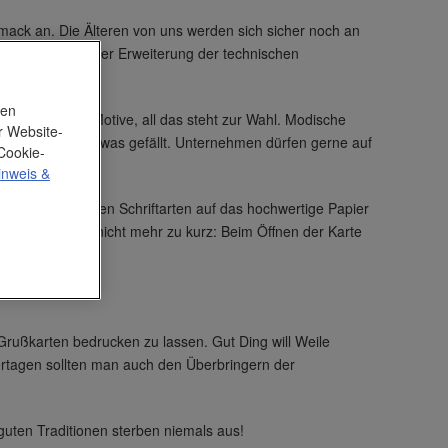
mack an. Die Älteren von uns werden sich sicher noch an
heutzutage. Mit der Erweiterung der technischen
nen
durchbrochene Motive, all das steht zur Wahl. Modische
r Website-
rkis. Erlaubt ist, was gefällt. Unternehmen dürfen gerne auf
Cookie-
inweis
&
, sondern in vielen Schriftarten auf das hochwertige Papier
ihnachtskarten nicht mehr zu kurz: Beim Öffnen der Karte
rußkarten bedrucken zu lassen. Gut Ding will Weile
iertagen sollten man auch den Überbringern der
guten Traditionen sterben niemals aus!