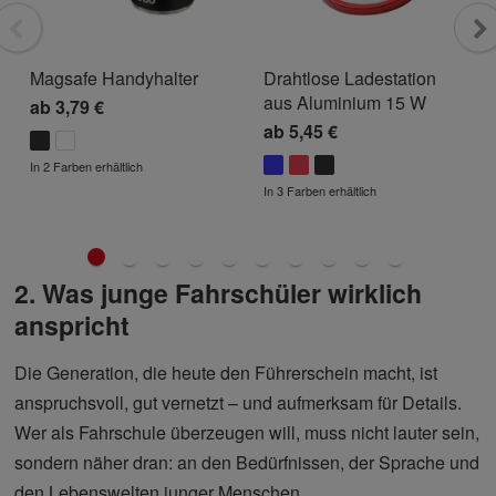
Magsafe Handyhalter
Drahtlose Ladestation
aus Aluminium 15 W
ab
3,79 €
ab
5,45 €
In 2 Farben erhältlich
In 3 Farben erhältlich
1
2
3
4
5
6
7
8
9
10
2. Was junge Fahrschüler wirklich
anspricht
Die Generation, die heute den Führerschein macht, ist
anspruchsvoll, gut vernetzt – und aufmerksam für Details.
Wer als Fahrschule überzeugen will, muss nicht lauter sein,
sondern näher dran: an den Bedürfnissen, der Sprache und
den Lebenswelten junger Menschen