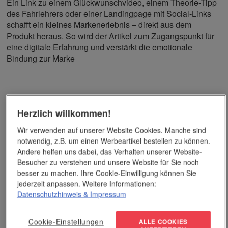
Ein Link zu einem Glückwunschvideo, einem Theorie-Tipp
des Fahrlehrers oder einer Landingpage mit Social-Links
schafft ein kleines Markenerlebnis – direkt aus dem
Produkt heraus. So wird der Artikel zum Zugangspunkt für
eine digitale Erfahrung und verstärkt die emotionale
Bindung zur Marke
5. Der Moment zählt: Timing und Story
Herzlich willkommen!
Ein Werbeartikel entfaltet seine Wirkung nicht allein durch
Wir verwenden auf unserer Website Cookies. Manche sind
das, was er ist – sondern durch den Moment, in dem er
notwendig, z.B. um einen Werbeartikel bestellen zu können.
Andere helfen uns dabei, das Verhalten unserer Website-
überreicht wird. Ob zur Begrüßung, nach bestandener
Besucher zu verstehen und unsere Website für Sie noch
Theorieprüfung oder als Abschlussgeste nach der
besser zu machen. Ihre Cookie-Einwilligung können Sie
praktischen Fahrprüfung:
jederzeit anpassen. Weitere Informationen:
Datenschutzhinweis
& Impressum
Es sind diese Übergänge, die im Gedächtnis bleiben. Und
genau hier können Werbeartikel etwas Besonderes leisten.
Cookie-Einstellungen
ALLE COOKIES