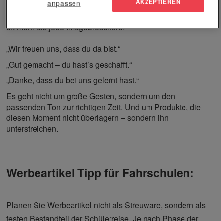
AKZEPTIEREN
anpassen
Eine kleine Aufmerksamkeit zum richtigen Zeitpunkt sagt
oft mehr als jede Imagebroschüre:
„Wir freuen uns, dass du da bist.“
„Gut gemacht – du hast’s geschafft.“
„Danke, dass du bei uns gelernt hast.“
Es geht nicht um große Gesten, sondern um den
passenden Ton zur richtigen Zeit. Und um Produkte, die
diesen Moment nicht überlagern – sondern ihn
unterstreichen.
Werbeartikel Tipp für Fahrschulen:
Planen Sie Werbeartikel nicht als Streuware, sondern als
festen Bestandteil der Schülerreise. Je nach Phase der