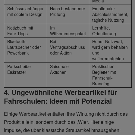
Media
Schlüsselanhänger
Nach bestandener
Emotionaler
mit coolem Design
Prüfung
Abschlussmoment,
tägliche Nutzung
Notizbuch mit
Im
Lernhilfe,
Fahr-Tipps
Willkommenspaket
Orientierung
Bluetooth-
Bei
Hoher Nutzwert,
Lautspecher oder
Vertragsabschluss
wird gern behalten
Powerbank
oder Aktion
und
weiterempfehlen
Parkscheibe
Saisonale
Praktischer
Eiskratzer
Aktionen
Begleiter mit
Fahrschul-
Branding
4. Ungewöhnliche Werbeartikel für
Fahrschulen: Ideen mit Potenzial
Einige Werbeartikel entfalten ihre Wirkung nicht durch das
Produkt allein, sondern durch das „Wie“. Hier einige
Impulse, die über klassische Streuartikel hinausgehen: